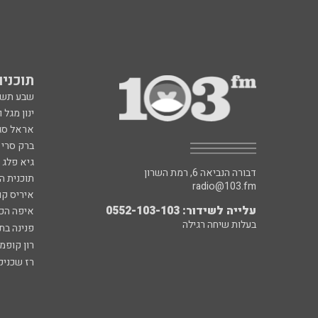
תוכניות fm
שבע תש
ינון מגל 
אראל סג"
ברק סרי 
גיא פלג
דבורה הנביאה 6, רמת השרון
תוכנית ה
radio@103.fm
איריס קו
עלייה לשידור: 0552-103-103
איפה הכ
בעלות שיחה רגילה
פנינה בת
רון קופמ
רז שכניק