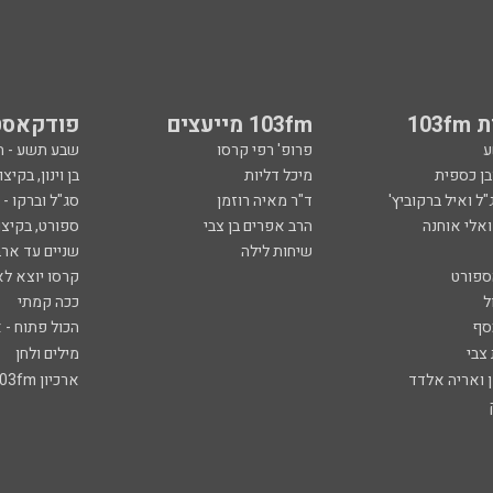
103
103fm מייעצים
פודקאסט
ע
פרופ' רפי קרסו
שבע תשע - 
ובן כספית
מיכל דליות
בן וינון, בקיצו
ל ואיל ברקוביץ'
ד"ר מאיה רוזמן
סג"ל וברקו -
ואלי אוחנה
הרב אפרים בן צבי
ספורט, בקיצו
שיחות לילה
שניים עד ארב
ספורט
קרסו יוצא לא
ל
ככה קמתי
סף
הכול פתוח - א
 צבי
מילים ולחן
ן ואריה אלדד
ארכיון 103fm