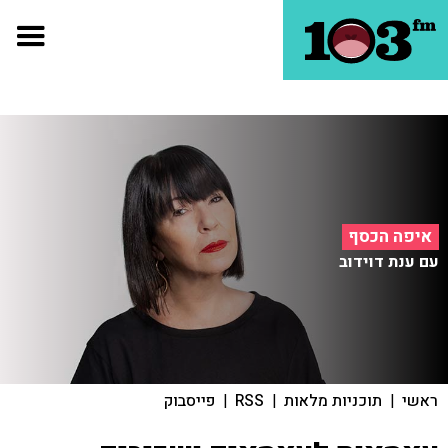
איפה הכסף
עם ענת דוידוב
ראשי
|
תוכניות מלאות
|
RSS
|
פייסבוק