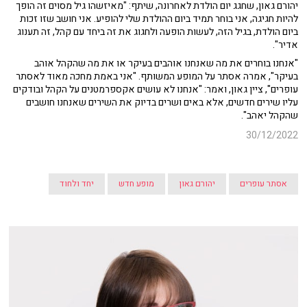
יהורם גאון, שחגג יום הולדת לאחרונה, שיתף: "מאיזשהו גיל מסוים זה הופך
להיות חגיגה, אני בוחר תמיד ביום ההולדת שלי להופיע. אני חושב שזו זכות
ביום הולדת, בגיל הזה, לעשות הופעה ולחגוג את זה ביחד עם קהל, זה תענוג
אדיר".
"אנחנו בוחרים את מה שאנחנו אוהבים בעיקר או את מה שהקהל אוהב
בעיקר", אמרה אסתר על המופע המשותף. "אני באמת מחכה מאוד לאסתר
עופרים", ציין גאון, ואמר: "אנחנו לא עושים אקספרמטנים על הקהל ובודקים
עליו שירים חדשים, אלא באים ושרים בדיוק את השירים שאנחנו חושבים
שהקהל יאהב".
30/12/2022
אסתר עופרים
יהורם גאון
מופע חדש
יחד ולחוד