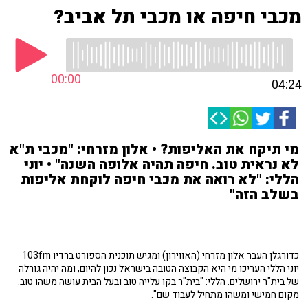
מכבי חיפה או מכבי תל אביב?
00:00
04:24
מי תיקח את האליפות? • אלון מזרחי: "מכבי ת"א
לא נראית טוב. חיפה תהיה אלופה השנה" • יוני
הללי: "לא רואה את מכבי חיפה לוקחת אליפות
בשלב הזה"
כדורגלן העבר אלון מזרחי (האווירון) ומגיש תוכנית הספורט ברדיו 103fm
יוני הללי העריכו מי היא הקבוצה הטובה בישראל נכון להיום, ומה יהיה גורלה
של בית"ר ירושלים. הללי: "בית"ר בקו עלייה טוב ובעל הבית עושה משהו טוב.
מקום חמישי ומשהו מתחיל לעבוד שם".