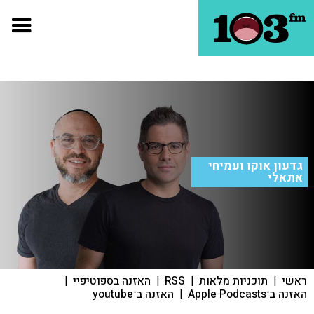
גדעון אוקו ועמיחי
אתאלי
ראשי
|
תוכניות מלאות
|
RSS
|
האזנה בספוטיפיי
|
האזנה ב־Apple Podcasts
|
האזנה ב־youtube