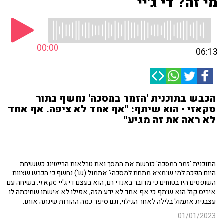
מי זה? די ג'יי
00:00
06:13
הכבש בתוכנית 'הזמר במסכה' נחשף בתור
סקאזי • הוא שיתף: "אף אחד לא ציפה. אף אחד
לא ראה את זה מגיע"
התוכנית 'זמר במסכה' כובשת את המסך ואת טבלאות הרייטינג כששיחת
היום הפכה למי שנמצא מתחת למסכה? אתמול (ש') נחשף כי הכבש שצוות
השופטים היו בטוחים כי מדובר באנדי רם, הוא בעצם די ג'יי סקאזי. בשיחה עם
איריס קול הוא שיתף כי אף אחד לא ידע מזה, אפילו לא אישתו שחיכתה לו
עצבנית אתמול בלילה לאחר הגילוי, וגם סיפר כמה ההורות שינתה אותו.
01/01/2023