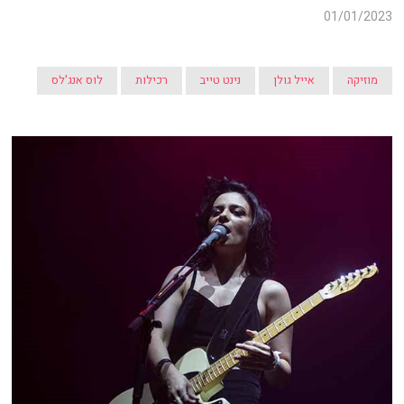
01/01/2023
מוזיקה
אייל גולן
נינט טייב
רכילות
לוס אנג'לס