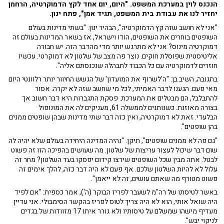
הנכנס לוין במערכת המשפט. "היום, יום אחד לקץ הדמוקרטיה, הרחמן
יחזיר לנו את עבודת בית המשפט, תגיד אמן", פתח ינון.
"אני לא חושב שזה קץ הדמוקרטיה", הבהיר ינון. "בשתי מדינות בעולם
השופטים בוחרים את השופטים, הודו וישראל, אז בשאר המדינות בעולם זה
דמוקרטיה מינוס? אני לא מתרגש יותר מדי מהדבר הזה. יש חבורה
אליטיסטית שפוסלת חוקים. נוצר פה מצב של שלטון לא דמוקרטי. עכשיו
חוזרים לדמוקרטיה עם כל הכבוד לתבהלה שנכנסתם אליה".
בתגובה, השיב בן: "ה'לשרוף את המועדון' של הגשש החיוור יותר רלוונטי היום
מאי פעם. הגענו לדבר האמיתי, לכל מי שחשב שזה לא יקרה. אסור
להתבלבל, הם מבטלים את המערכת. פסקת התגברות היא דבר חשוב אך
בצורה מאוזנת. כשנותנים לממשלה 61, מעניקים לה את המונופול
הבלעדי. זאת לא דמוקרטיה, ואין כזה דבר שתי מדינות שבהן שופטים ממנים
בהן שופטים".
"גם פה לא ממנים שופטים", תיקן. "נהיה המדינה היחידה בעולם שלא יהיה לה
שום דבר שיכול לעצור עריצות של שלטון. מה שעושים בהפיכה הזו זה פשוט
לבטל. אתה מבין שכל השופטים שירצו קידום יפסקו בעד השלטון? מחר זה
עלול לא להיות השלטון שלכם. אף פעם לא היה דבר כזה, להלך אימים זה
פשוט מטורף מה שאתם עושים, זה לא ייאמן".
באשר לטיסתו של רה"מ לשעבר לפריז הבוקר (ה'), אמר כספית: "אם לפיד
היה שואל אותי, הוא לא היה צריך לטוס לפריז בהקשר הסימבולי. אני עדיין
מעדיף מישהו שמשלם על טיסותיו ולא גורר איתו 17 מזוודות של בגדים
לניקוי יבש".