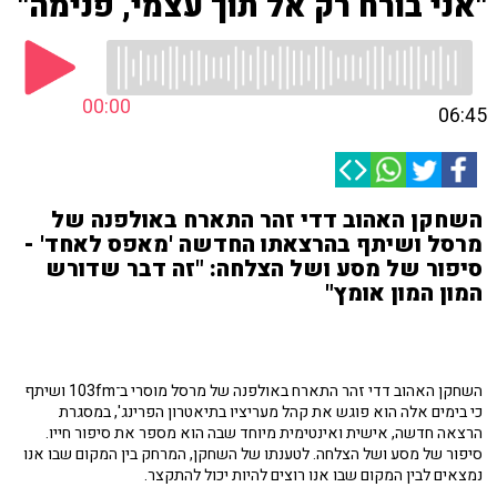
"אני בורח רק אל תוך עצמי, פנימה"
00:00
06:45
השחקן האהוב דדי זהר התארח באולפנה של
מרסל ושיתף בהרצאתו החדשה 'מאפס לאחד' -
סיפור של מסע ושל הצלחה: "זה דבר שדורש
המון המון אומץ"
השחקן האהוב דדי זהר התארח באולפנה של מרסל מוסרי ב־103fm ושיתף
כי בימים אלה הוא פוגש את קהל מעריציו בתיאטרון הפרינג', במסגרת
הרצאה חדשה, אישית ואינטימית מיוחד שבה הוא מספר את סיפור חייו.
סיפור של מסע ושל הצלחה. לטענתו של השחקן, המרחק בין המקום שבו אנו
נמצאים לבין המקום שבו אנו רוצים להיות יכול להתקצר.