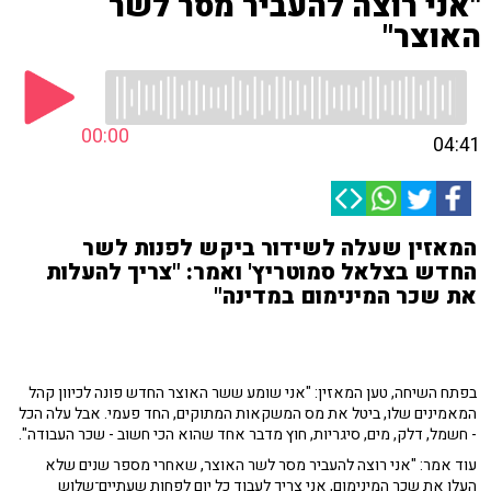
"אני רוצה להעביר מסר לשר
האוצר"
00:00
04:41
המאזין שעלה לשידור ביקש לפנות לשר
החדש בצלאל סמוטריץ' ואמר: "צריך להעלות
את שכר המינימום במדינה"
בפתח השיחה, טען המאזין: "אני שומע ששר האוצר החדש פונה לכיוון קהל
המאמינים שלו, ביטל את מס המשקאות המתוקים, החד פעמי. אבל עלה הכל
- חשמל, דלק, מים, סיגריות, חוץ מדבר אחד שהוא הכי חשוב - שכר העבודה".
עוד אמר: "אני רוצה להעביר מסר לשר האוצר, שאחרי מספר שנים שלא
העלו את שכר המינימום, אני צריך לעבוד כל יום לפחות שעתיים־שלוש