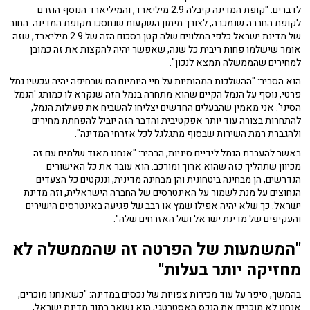
לדברים: "קופת המדינה קיבלה 2.9 מיליארד, והמיליארד הנוסף הוזרם
לקופת החברה שנמכרה, לצורך מימון השקעות שנחסכו מקופת המדינה. החוב
של מדינת ישראל כלפי המלווים שלה קטן בסכום הזה של 2.9 מיליארד, שזה
אומר שישלמו פחות ריבית כל שנה, שאפשר יהיה להקצות את זה כמובן
למחירים שהממשלה תמצא לנכון".
הוא הסביר: "ההשלכות המהותיות על חיי היומיום הם שבחיפה יהיה עכשיו נמל
פרטי, נוסף על הנמל הקיים שהוא מתחרה בנמל הזה שנקרא לו כמותג 'הנמל
הסיני'. אני מאמין שהבעלים החדשים יצליחו להשביח את פעילות הנמל,
להתחרות בצורה עוד יותר אפקטיבית והדבר הזה יוביל להפחתת מחירים
ולהגברת רמת השירות שבסוף מתגלגל לכל אזרחי המדינה".
באשר להעברת הנמל לידיים סיניות, הבהיר: "אנחנו מאוד שלמים עם זה
מכיוון שתהליך כזה שהוא ארוך ומורכב. הוא עובר את כל האישורים
הנדרשים, הן מבחינה ביטחונית והן מבחינה מדינית, וננקטים כל הצעדים
הנחוצים על מנת לשמור על האינטרסים של החברה הישראלית, וזה מדינת
ישראל. כך שלא יהיה אפילו שמץ או רבב של פגיעה באינטרסים הישירים
והעקיפים של מדינת ישראל ושל האזרחים שלה".
"המשמעות של הפרטה זה שהממשלה לא
מחזיקה יותר בעלות"
בהמשך, סיפר על עוד מכירות צפויות של נכסים במדינה: "כשאנחנו מוכרים,
אנחנו לא מוכרים את הנכס האסטרטגי, הוא נשאר בתוך מדינת ישראל,