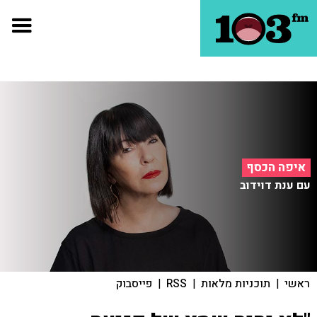
איפה הכסף
עם ענת דוידוב
ראשי
|
תוכניות מלאות
|
RSS
|
פייסבוק