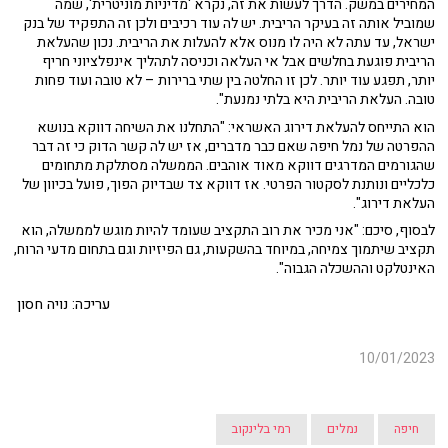
המחירים במשק. הדרך לעשות את זה, נקרא 'מדיניות מוניטרית', שמה
שמוביל אותה זה בעיקר הריבית. יש לה עוד רכיבים ולכן זה התפקיד של בנק
ישראל, עד עתה לא היה לו מנוס אלא להעלות את הריבית. נכון שהעלאת
הריבית פוגעת בחלשים אבל אי העלאה וכניסה לתהליך אינפלציוני חריף
יותר, תפגע עוד יותר. לכן זו החלטה בין שתי ברירות – לא טובה ועוד פחות
טובה. העלאת הריבית היא בלתי נמנעת".
הוא התייחס להעלאת דירוג האשראי: "התחלנו את השיחה דווקא בנושא
ההפרטה של נמל חיפה שאם כבר מדברים, אז יש לה קשר הדוק כי זה דבר
שהגורמים המדרגים דווקא מאוד אוהבים. הממשלה מסתלקת מתחומים
כלכליים ונותנת לסקטור הפרטי. אז דווקא צד שבדיוק הפוך, פועל בכיוון של
העלאת דירוג".
לבסוף, סיכם: "אני מכיר את רוב התקציב שעומד להיות מוגש לממשלה, הוא
תקציב שיתמוך צמיחה, במיוחד בהשקעות, גם הפיזיות וגם בתחום מדעי הרוח,
האינטלקט וההשכלה הגבוה".
עריכה: נויה חסון
10/01/2023
חיפה
נמלים
רמי בלינקוב