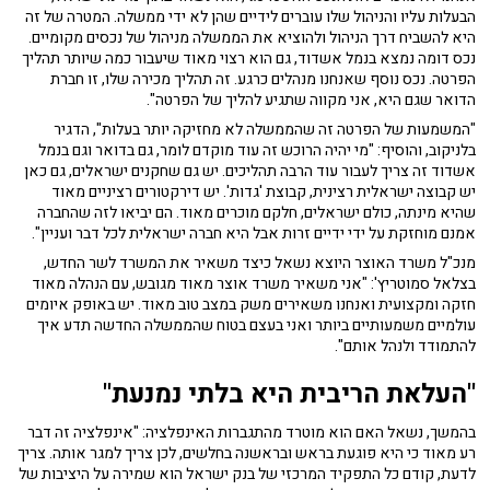
הבעלות עליו והניהול שלו עוברים לידיים שהן לא ידי ממשלה. המטרה של זה
היא להשביח דרך הניהול ולהוציא את הממשלה מניהול של נכסים מקומיים.
נכס דומה נמצא בנמל אשדוד, גם הוא רצוי מאוד שיעבור כמה שיותר תהליך
הפרטה. נכס נוסף שאנחנו מנהלים כרגע. זה תהליך מכירה שלו, זו חברת
הדואר שגם היא, אני מקווה שתגיע להליך של הפרטה".
"המשמעות של הפרטה זה שהממשלה לא מחזיקה יותר בעלות", הדגיר
בלניקוב, והוסיף: "מי יהיה הרוכש זה עוד מוקדם לומר, גם בדואר וגם בנמל
אשדוד זה צריך לעבור עוד הרבה תהליכים. יש גם שחקנים ישראלים, גם כאן
יש קבוצה ישראלית רצינית, קבוצת 'גדות'. יש דירקטורים רציניים מאוד
שהיא מינתה, כולם ישראלים, חלקם מוכרים מאוד. הם יביאו לזה שהחברה
אמנם מוחזקת על ידי ידיים זרות אבל היא חברה ישראלית לכל דבר ועניין".
מנכ"ל משרד האוצר היוצא נשאל כיצד משאיר את המשרד לשר החדש,
בצלאל סמוטריץ': "אני משאיר משרד אוצר מאוד מגובש, עם הנהלה מאוד
חזקה ומקצועית ואנחנו משאירים משק במצב טוב מאוד. יש באופק איומים
עולמיים משמעותיים ביותר ואני בעצם בטוח שהממשלה החדשה תדע איך
להתמודד ולנהל אותם".
"העלאת הריבית היא בלתי נמנעת"
בהמשך, נשאל האם הוא מוטרד מהתגברות האינפלציה: "אינפלציה זה דבר
רע מאוד כי היא פוגעת בראש ובראשנה בחלשים, לכן צריך למגר אותה. צריך
לדעת, קודם כל התפקיד המרכזי של בנק ישראל הוא שמירה על היציבות של