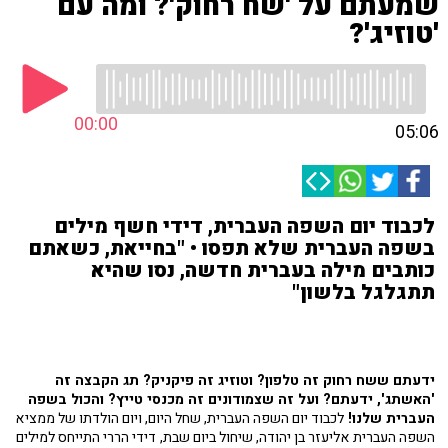
שמעתם על 'שח רחוק'? ומה עם
'טוזיג'?
00:00
05:06
לכבוד יום השפה העברית, דידי חשף מילים
בשפה העברית שלא תפסו • "בחייאת, כשאתם
כותבים מילה בעברית חדשה, נסו שהיא
תתגלגל בלשון"
ידעתם ששח רחוק זה טלפון? וטוזיג זה פיקניק? תג הקבצה זה
'האשתג', ידעתם? ועל זה שצמודונים זה מכנסי טייץ? והכול בשפה
העברית שלנו!
לכבוד יום השפה העברית, שחל היום, ויום הולדתו של ממציא
השפה העברית אליעזר בן יהודה, שיחול ביום שבת,
דידי הררי התייחס למילים