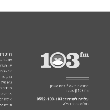
תוכניות fm
שבע תש
ינון מגל 
אראל סג"
ברק סרי 
גיא פלג
דבורה הנביאה 6, רמת השרון
תוכנית ה
radio@103.fm
איריס קו
עלייה לשידור: 0552-103-103
איפה הכ
בעלות שיחה רגילה
פנינה בת