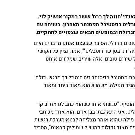
גדי 'חוזה לך ברח' ששר במקור אושיק לוי.
טבליט בפסטיבל הפסנתר האחרון. בשיחה עם
בים קרו לי. הסיבה שבעצם אנחנו מדברים היום
'דני בסן שר רוטבליט'", אמר, וציין על הקושי
שירים טובים. אלה שירים שמלווים אותנו
ת פסטיבל הפסנתר וזה היה כל כך מרגש. כולם
ולהגיד תפילה. משהו שהוא מאוד ביחד ומאוד
התחיל עוד לפני 40 שנה", סיפר, והוסיף: "פגשתי אותו כשהוא כתב לנו את 'בוקר
בליט. אני התאהבתי בבן אדם. הוא אחד מכותבי
ל מילה שהוא אומר מצליחה לבטא מערכת רגשות
ם מאוד גדולות כמו של שמוליק קראוס", הסביר