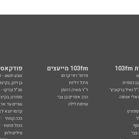
103
103fm מייעצים
פודקאסט
ע
פרופ' רפי קרסו
שבע תשע - 
ובן כספית
מיכל דליות
בן וינון, בקיצו
ל ואיל ברקוביץ'
ד"ר מאיה רוזמן
סג"ל וברקו -
ואלי אוחנה
הרב אפרים בן צבי
ספורט, בקיצו
שיחות לילה
שניים עד ארב
ספורט
קרסו יוצא לא
ל
ככה קמתי
סף
הכול פתוח - א
 צבי
מילים ולחן