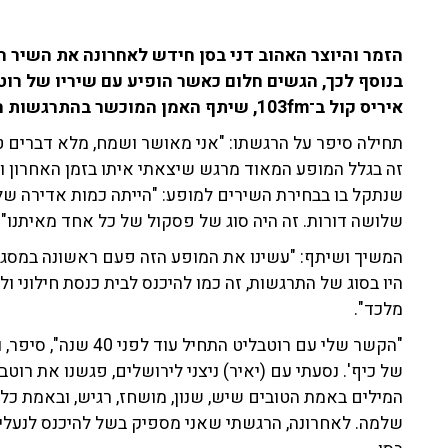
הזמר והיוצר האהוב דני בסן חידש לאחרונה את השיר הא
בנוסף לכך, הגשים חלום כאשר הופיע עם שיריו של רו
איריס קול ב־103fm, שיתף האמן המוכשר בהתרגשות הגדולה ובמופעים הבאים שצפויים להתקיים.
תחילה סיפר על הרגשתו: "אני מאושר ושמח, מלא דברים טו
זה בגלל המופע המאוד מרגש שיצאתי איתו בזמן האחרון וזה 
שנתקל בו בבחירת השירים למופע: "הייתה כמות אדירה של 
שלושה דורות. זה היה סוג של פסקול של כל אחד מאיתנו".
המשיך ושיתף: "עשינו את המופע הזה פעם ראשונה במסגר
היו בסוג של התרגשות, זה כמו להיכנס לבית כנסת חילוני 
מלכד".
"הקשר שלי עם רוטבליט 
של כיף'. נסעתי עם (יאיר) ניצני לירושלים, פגשנו את רוט
המילים באמת הטובים שיש, שנון, מושחז, רגיש, ובאמת כ
שלמה. לאחרונה, הרגשתי שאני מספיק בשל להיכנס לנעליי