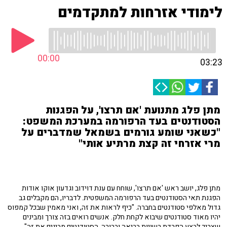
לימודי אזרחות למתקדמים
00:00
03:23
מתן פלג מתנועת 'אם תרצו', על הפגנות
הסטודנטים בעד הרפורמה במערכת המשפט:
"כשאני שומע גורמים בשמאל שמדברים על
מרי אזרחי זה קצת מרתיע אותי"
מתן פלג, יושב ראש 'אם תרצו', שוחח עם ענת דוידוב וגדעון אוקו אודות
הפגנת תאי הסטודנטים בעד הרפורמה המשפטית. לדבריו, הם מקבלים גב
גדול מאלפי סטודנטים בחברה. "כיף לראות את זה, ואני מאמין שבכל קמפוס
יהיו מאוד סטודנטים שיבוא לקחת חלק. אנשים רואים בזה צורך ומבינים
שצריך לבצע הפרדת רשויות בריאה וברורה. הסטודנטים מבינים את זה".