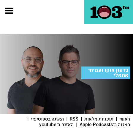
גדעון אוקו ועמיחי
אתאלי
ראשי
|
תוכניות מלאות
|
RSS
|
האזנה בספוטיפיי
|
האזנה ב־Apple Podcasts
|
האזנה ב־youtube