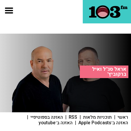
אראל סג"ל ואיל
ברקוביץ'
ראשי
|
תוכניות מלאות
|
RSS
|
האזנה בספוטיפיי
|
האזנה ב־Apple Podcasts
|
האזנה ב־youtube