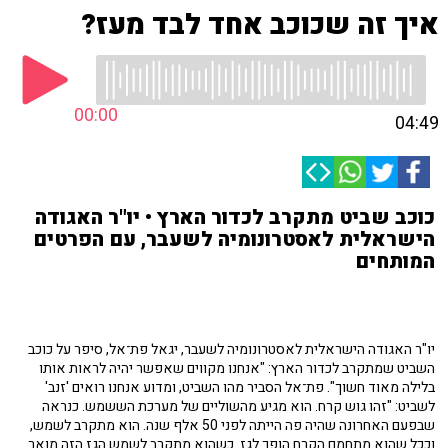
איך זה שכוכב אחד לבד מעז?
00:00
04:49
כוכב שביט מתקרב לכדור הארץ • יו"ר האגודה
הישראלית לאסטרונומיה לשעבר, עם הפרטים
המותחים
יו"ר האגודה הישראלית לאסטרונומיה לשעבר, יגאל פת־אל, סיפר על כוכב
השביט שמתקרב לכדור הארץ: "אנחנו מקווים שאפשר יהיה לראות אותו
בלילה מאוד חשוך". פת־אל הסביר מהו השביט, ומדוע אנחנו רואים 'זנב'
לשביט: "זהו גוש קרח. הוא מגיע מהשוליים של מערכת הששמש. כנראה
שבפעם האחרונה שהיה פה הייתה לפני 50 אלף שנה. הוא מתקרב לשמש,
וככל שהוא מתחמם הקרח הופך לגז. כשהוא מתקרב לשמש הגז הזה מואר