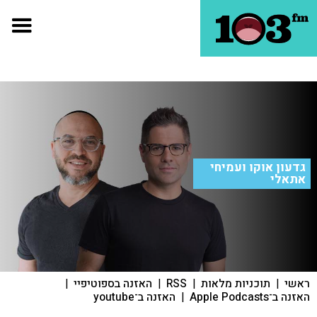
גדעון אוקו ועמיחי
אתאלי
ראשי
|
תוכניות מלאות
|
RSS
|
האזנה בספוטיפיי
|
האזנה ב־Apple Podcasts
|
האזנה ב־youtube