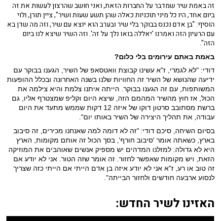
זה באמת שיר שמדבר על החברות הזאת, ואני חושב שהרצון לעשות את זה
ביום אחד, היו כל מיני תוכניות כאלה שהן תשע שעות ושיר", ציין תורן, ולוי
הוסיף: "בן אדם נכנס בבוקר בלי שיר ובערב הוא יוצא עם שיר, וזה מה שדן בא
עם הרעיון הזה ואמרנו 'יאללה בואו נלך על זה'. וזה השיר שיצא לנו ביום
הזה".
באמת באתם עירומים בלי כלום?
דודי: "לא לגמרי, ז"א עשינו קבוצת וואטסאפ של השיר, הגענו בבוקר עם
ידיעה שהנושא של השיר זה החוויות שלנו בשנה האחרונה ובכלל ההופעות
המשותפות, עם זה הגענו בבוקר. הייתה איתנו צלמת והיא צילמה את
הכול, אז חוץ מהשיר המהמם הזה, שיצא היום וקליפ שמצטרף אליו, גם
ברשת מסתובב סרטון דוקו של איזה 12 דקות שממש מתעד את היום
עבודה, את תהליך היצירה של השיר באותו יום".
בסיום השיחה, סיכם דודי:
"זה לא דומה למה שאנחנו מכירים, זה סיבוב
בארץ, כשאתה אומר 'סיבוב חורף', בסך הכול זה אותם מקומות, הארץ
היא לא גדולה. למזלנו המדהים יש מספיק אנשים שאוהבים את המוזיקה
הזאת, ויש מקומות שאפשר לחזור. זה אומר שזה הטור. אני לא יודע אם
זה טוב או רע, ז"א אני לא יודע איזה בן אדם הייתי אם הייתי כזה שצריך
לנסוע ארבעה חודשים ולחזור הבייתה".
האזינו לשיר החדש: