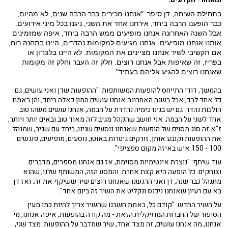
בתחילת השיחה, דן סיפר:
"אנחנו מכירים כבר הרבה שנים, לא מהיום,
כבר הופענו הרבה ביחד, אירחנו אחד את השני, ניגנו בכל מיני אירועים.
אבל השנה האחרונה אנחנו מופיעים ממש הרבה ביחד, איפה שמזמינים
אותנו אנחנו מופיעים. אנחנו מגיעים למקומות נהדרים, היינו בתחנה רוח,
אם תקשיבי לשיר אנחנו מציינים את המקומות. לא היינו בלונדון או
בפריז, זה שאיפות אבל אנחנו רוצים. חלק זה העבר וחלק זה מקומות
שאנחנו רוצים להגיע אליהם בעתיד".
בהמשך, דודי התייחס להופעות המשותפות: "ההופעות שדן ואני עושים, גם
כל אחד לבד, אבל בשנה האחרונה אנחנו עושים המון כאלה ביחד, והן באמת
הולכות נהדר. גם יש בנינו כימיה נהדרת על הבמה, אנחנו עושים משהו טוב
אחד לשני על הבמה. אני חושב שהקהל מגיב לזה מאוד טוב ובאים יותר ויותר,
ז"א זה סוג מסוים של הופעות שאנחנו נוסעים שנינו, ביחד עם שגיב, שמנהל
את ההופעות וקובע אותן, זורקים גיטרות באוטו, נוסעים, מופיעים, פוגשים
100 - 150 איש באיזה מקום ספציפי".
עוד שיתף: "נוצרת אינטימיות מסוימת, אז גם אנחנו מספרים, מדברים
וצוחקים. כל הופעה היא קצת אחרת. והמסע הזה, המשותף שלנו, שהוא
מתנהל כבר שנה, דן ואני הרגשנו שאנחנו רוצים שיר ששיקף את זה. ואז דן
בא עם רעיון שאנחנו ניכנס ונקליט את השיר זה ביום אחד".
על השיר החדש: "קודם כל, באמת חשבנו שהשיר צריך להיות כמו מעין
הסיפור של החברות המוזיקלית הזאת - מה קורה בהופעות, איפה אנחנו, מי
אנחנו, מה אנחנו עושים, זה מצד אחד, שיר שמדבר על ההופעות. מצד שני,