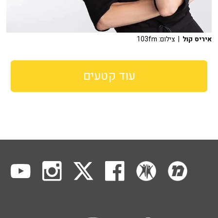
איריס קול
| צילום: 103fm
עוד קטעים