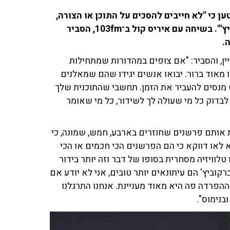
ן כי "לא חייבים להסכים על התוכן או הצורה,
אבל אין בישראל עיתונאים אמיצים כמו אופירה וברקוביץ'". בשיחה עם איריס קול ב־103fm, הסביר
.
ין, והסביר: "אם צופים במהדורות שמתחילות
מאוד ברור. יבואו אנשים יגידו שהם שמאלנים
ט מנסים להעביר את הזמן. תחשבי שהתוכנית שלך
לבדוק כל מי שעולה לך לשידור, כל מי שאומר
 אותם פרשנים שחוזרים בארבע, חמש, שמונה, כי
לאו דווקא כי הם הפרשנים הכי חכמים או הכי
 טלוויזיה מסחרית בסופו של דבר וזה יותר בידור
וביץ' הם עיתונאים יותר טובים, אני לא יודע אם
 ההפרדה פה היא מאוד מעניינת. אנחנו התרגלנו
בנימוס".