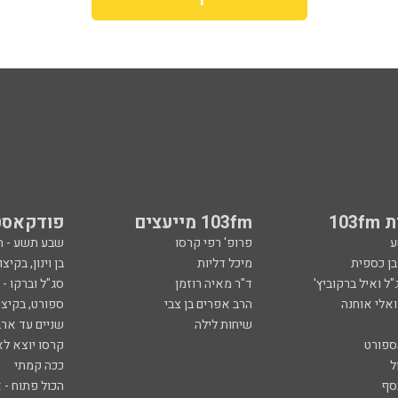
103
103fm מייעצים
פודקאסט
ע
פרופ' רפי קרסו
שבע תשע - 
ובן כספית
מיכל דליות
בן וינון, בקיצו
ל ואיל ברקוביץ'
ד"ר מאיה רוזמן
סג"ל וברקו -
ואלי אוחנה
הרב אפרים בן צבי
ספורט, בקיצו
שיחות לילה
שניים עד ארב
ספורט
קרסו יוצא לא
ל
ככה קמתי
סף
הכול פתוח - א