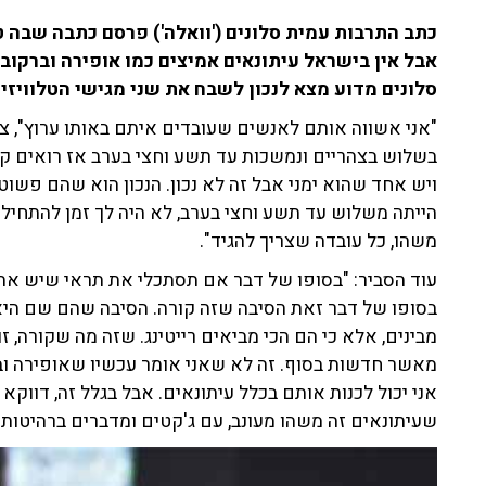
כתב התרבות עמית סלונים ('וואלה') פרסם כתבה שבה טע
סלונים מדוע מצא לנכון לשבח את שני מגישי הטלוויזיה
"אני אשווה אותם לאנשים שעובדים איתם באותו ערוץ", צי
בשלוש בצהריים ונמשכות עד תשע וחצי בערב אז רואים קו 
ויש אחד שהוא ימני אבל זה לא נכון. הנכון הוא שהם פשו
הייתה משלוש עד תשע וחצי בערב, לא היה לך זמן להתחיל 
משהו, כל עובדה שצריך להגיד".
עוד הסביר: "בסופו של דבר אם תסתכלי את תראי שיש את
בסופו של דבר זאת הסיבה שזה קורה. הסיבה שהם שם היא 
מבינים, אלא כי הם הכי מביאים רייטינג. שזה מה שקורה, זו
מאשר חדשות בסוף. זה לא שאני אומר עכשיו שאופירה וברק
אני יכול לכנות אותם בכלל עיתונאים. אבל בגלל זה, דווקא
שעיתונאים זה משהו מעונב, עם ג'קטים ומדברים ברהיטות ו