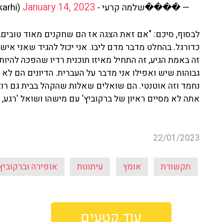
January 14, 2023
— ����שלמה קרעי - Shlomo Karhi (@shlomo_karhi)
לבסוף, סיכם: "אם זאת הצגה אז הם שחקנים מאוד טובים,
כדורגל. בהחלט מדבר מדם ליבו. אני יכול להגיד שאני אישי
זה באמת הגיע, זה התחיל מאיזו תוכנית רדיו שהפכה להיו
גבוהות שיש ואפילו אני מדבר על העברית. הדיונים הם ל
נחמד וזה אוטנטי. הם שואלים שאלות שהקהל בבית גם רו
אתה לא מסיים ראיון של ברקוביץ' עם מישהו ושואל 'רגע, 
22/01/2023
תקשורת
אומץ
עיתונות
אופירה וברקוביץ'
עוד קטעים