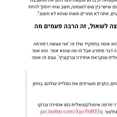
 לאקטואליה, ברגע שקשת נתנו להם את המשבצת
ם שישי בין שש לשמונה, חשב שזה יהפוך להיות
ים, אתה לא מחרים משהו שהוא לא חשוב".
ה לשאול, זה הרבה פעמים מה
וא אומר בתפקיד שלו זה 'אני אעשה רפורמה
זה דבר מופרע אבל זה מה שהוא אמר. הוא אמר
ית שנקראת אופירה וברקוביץ'. עצם זה אומר
היום, כתבים משרתים את המלייה שלהם. בחזון
ר חרפה אינטלקטואלית כמו אופירה וברקו
pic.twitter.com/XyoYh8fEfq
גולטור.