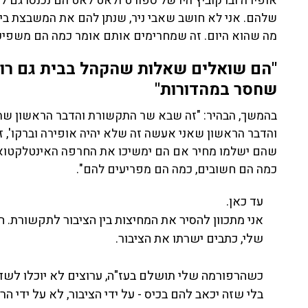
אופירה וברקוביץ היו של ספורט ולאט לאט הם נכנסו גם
שלהם. אני לא חושב שאבי ניר, שנתן להם את המשבצת ביו
מה שהוא היום. זה שמחרימים אותם אומר כמה הם משפיע
"הם שואלים שאלות שהקהל בבית גם רוצ
שחסר במהדורות"
בהמשך, הבהיר: "זה שבא שר התקשורת והדבר הראשון שה
והדבר הראשון שאני אעשה זה שלא יהיה אופירה וברקו', 
שהם ישלמו מחיר אם הם ימשיכו את החרפה האינטלקטואל
כמה הם חשובים, כמה הם מפריעים להם".
עד כאן.
אני מתכוון להסיר את המחיצות בין הציבור לתקשורת. 
שלי, כתבים ישרתו את הציבור.
כשהרפורמה שלי תושלם בעז"ה, ערוצים לא יוכלו לשד
בלי שזה יכאב להם בכיס - על ידי הציבור, לא על ידי הר