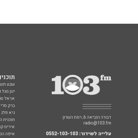
תוכניות fm
שבע תש
ינון מגל 
אראל סג"
ברק סרי 
גיא פלג
דבורה הנביאה 6, רמת השרון
תוכנית ה
radio@103.fm
איריס קו
עלייה לשידור: 0552-103-103
איפה הכ