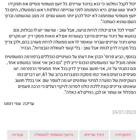
יכול לקבל החלטה כי הוא בניגוד עניינים. כל יועץ משפטי מסיים את תפקידו
לאחר שש שנים. היא התמנתה לפני שהייתה החלפת ראש הממשלה, היום כל
יועץ משפטי שמתמנה לא יכול לכהן יותר משש שנים. זה מצב שהשתנה וברוך
השם שהוא השתנה".
"תמיד לכל אדם יכולה להיות נגיעה, אבל שוב - שרשור יש לו גבולות, וגם
בנושא של ניגוד עניינים מדובר בעשרות אם לא מאות פסקי דין. יש מקרים
שיש ניגוד עניינים שברור שאסור לראש ממשלה להיות מעורב בהם, ולכן צריך
בכל מקרה לדון לגופו אבל שוב - בלי קשר לשאלת הנבצרות", הבהיר.
בנוסף, הביע פרופ' הכהן את דעתו על השינויים הנכללים ברפורמה המשפטית
אותה מוביל שר המשפטים הנכנס יריב לוין: "גם כאן אני אומר במשפט אחד,
וגם כתבתי על זה, אני חושב שצריך לדון בכל אחד מסעיפי הרפורמה. יש
סעיפים גרועים מאוד כמו פסקת התגברות ברוב של 61, יש דברים כמו
השקיפות של הוועדה למינוי שופטים יש מה לשפר שם. אני בכלל חושב
שאנחנו צריכים קצת ללכת כולנו לסדנה לניקוי רעלים כי הרבה פעמים
המכלול או שחור או לבן, החיים לא כאלה".
עריכה: שני רומנו
24/01/2023
דמוקרטיה
ניגוד עניינים
היועץ המשפטי לממשלה
נבצרות