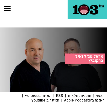
אראל סג"ל ואיל
ברקוביץ'
ראשי
|
תוכניות מלאות
|
RSS
|
האזנה בספוטיפיי
|
האזנה ב־Apple Podcasts
|
האזנה ב־youtube