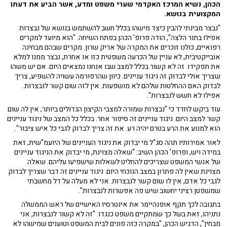
הכהן, נשיא המרכז האקדמי שערי משפט ומדע, אשר הביע את דעתו
המקצועית בנושא.
"נבצר מבינתי להבין כיצד מישהו בכלל חשב להשתמש בנושא של נבצרות
אפילו בתור הלצה", הודה פרופ' הכהן בפתח השיחה. "הוא מיועד למקרים
רפואיים, כולנו זוכרים את המקרה של אריק שרון. מקרים שבהם מבחינה
אובייקטיבית, לא עניין של הכרעה משפטית כזו או אחרת, נבצר ממנו למלא
את תפקידו. זה לא קשור בכלל למצב שבו אנחנו נמצאים היום. אם יש משהו
שצריך אולי לבדוק זה ניגוד עניינים. כיוון שהרפורמה עשויה להשפיע, צריך
לבדוק האם ההחלטות שלהם לא מושפעות. אין לזה שום קשר לנבצרות.
אפילו לא חשש לנבצרות".
עוד ביקש לחדד כי "נבצרות שמורה למצבי הקיצון הגדולים ביותר, אין לה שום
קשר למצב היום. ניגוד עניינים זה סיפור אחר. בכלל כל המצב של ניגוד עניינים
הוא למנוע את הרע בטרם יהיה רע. את זה צריך לבדוק לגבי כל איש ציבור".
לאור אמירותיו תהה סג"ל מי יבדוק את ניגוד העניינים של היועמ"שית, זאת
במידה ויש, ופרופ' הכהן השיב: "שאלה מצוינת, מי יבדוק את הניגוד עניינים
של אנשי המשפט שצריכים להחליט לשאלות שישפיעו עליהם. שאלה
מצוינת שאין לה פתרון במצב הנוכחי היום. ניגוד עניינים זה דבר שצריך לבדוק
לגבי כל אדם, אין לו שום קשר לנבצרות. אני לא מעלה על דל מחשבתי
שמשפטן רציני יחשוב שיש פה אפשרות לנבצרות".
בתגובה לכך תקף אופנהיימר את אינטרסיו האישיים של ראש הממשלה
נתניהו, זאת בשל כך שמתקיים משפט כנגדו. "זה לא קשור לנבצרות, אני
מבחין", הדגיש הכהן, "במקרה כזה פונים לבית המשפט וטוענים שמישהו לא