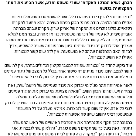
הכהן, נשיא המרכז האקדמי שערי משפט ומדע, אשר הביע את דעתו
המקצועית בנושא.
"נבצר מבינתי להבין כיצד מישהו בכלל חשב להשתמש בנושא של נבצרות
אפילו בתור הלצה", הודה פרופ' הכהן בפתח השיחה. "הוא מיועד למקרים
רפואיים, כולנו זוכרים את המקרה של אריק שרון. מקרים שבהם מבחינה
אובייקטיבית, לא עניין של הכרעה משפטית כזו או אחרת, נבצר ממנו למלא
את תפקידו. זה לא קשור בכלל למצב שבו אנחנו נמצאים היום. אם יש משהו
שצריך אולי לבדוק זה ניגוד עניינים. כיוון שהרפורמה עשויה להשפיע, צריך
לבדוק האם ההחלטות שלהם לא מושפעות. אין לזה שום קשר לנבצרות.
אפילו לא חשש לנבצרות".
עוד ביקש לחדד כי "נבצרות שמורה למצבי הקיצון הגדולים ביותר, אין לה שום
קשר למצב היום. ניגוד עניינים זה סיפור אחר. בכלל כל המצב של ניגוד עניינים
הוא למנוע את הרע בטרם יהיה רע. את זה צריך לבדוק לגבי כל איש ציבור".
לאור אמירותיו תהה סג"ל מי יבדוק את ניגוד העניינים של היועמ"שית, זאת
במידה ויש, ופרופ' הכהן השיב: "שאלה מצוינת, מי יבדוק את הניגוד עניינים
של אנשי המשפט שצריכים להחליט לשאלות שישפיעו עליהם. שאלה
מצוינת שאין לה פתרון במצב הנוכחי היום. ניגוד עניינים זה דבר שצריך לבדוק
לגבי כל אדם, אין לו שום קשר לנבצרות. אני לא מעלה על דל מחשבתי
שמשפטן רציני יחשוב שיש פה אפשרות לנבצרות".
בתגובה לכך תקף אופנהיימר את אינטרסיו האישיים של ראש הממשלה
נתניהו, זאת בשל כך שמתקיים משפט כנגדו. "זה לא קשור לנבצרות, אני
מבחין", הדגיש הכהן, "במקרה כזה פונים לבית המשפט וטוענים שמישהו לא