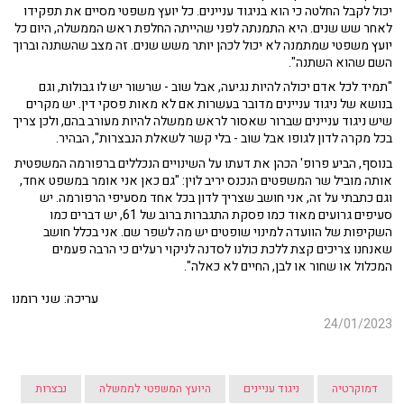
יכול לקבל החלטה כי הוא בניגוד עניינים. כל יועץ משפטי מסיים את תפקידו
לאחר שש שנים. היא התמנתה לפני שהייתה החלפת ראש הממשלה, היום כל
יועץ משפטי שמתמנה לא יכול לכהן יותר משש שנים. זה מצב שהשתנה וברוך
השם שהוא השתנה".
"תמיד לכל אדם יכולה להיות נגיעה, אבל שוב - שרשור יש לו גבולות, וגם
בנושא של ניגוד עניינים מדובר בעשרות אם לא מאות פסקי דין. יש מקרים
שיש ניגוד עניינים שברור שאסור לראש ממשלה להיות מעורב בהם, ולכן צריך
בכל מקרה לדון לגופו אבל שוב - בלי קשר לשאלת הנבצרות", הבהיר.
בנוסף, הביע פרופ' הכהן את דעתו על השינויים הנכללים ברפורמה המשפטית
אותה מוביל שר המשפטים הנכנס יריב לוין: "גם כאן אני אומר במשפט אחד,
וגם כתבתי על זה, אני חושב שצריך לדון בכל אחד מסעיפי הרפורמה. יש
סעיפים גרועים מאוד כמו פסקת התגברות ברוב של 61, יש דברים כמו
השקיפות של הוועדה למינוי שופטים יש מה לשפר שם. אני בכלל חושב
שאנחנו צריכים קצת ללכת כולנו לסדנה לניקוי רעלים כי הרבה פעמים
המכלול או שחור או לבן, החיים לא כאלה".
עריכה: שני רומנו
24/01/2023
דמוקרטיה
ניגוד עניינים
היועץ המשפטי לממשלה
נבצרות