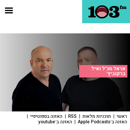
אראל סג"ל ואיל
ברקוביץ'
ראשי
|
תוכניות מלאות
|
RSS
|
האזנה בספוטיפיי
|
האזנה ב־Apple Podcasts
|
האזנה ב־youtube