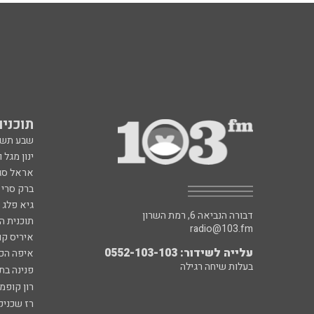
תוכניות fm
שבע תש
ינון מגל 
אראל סג"
ברק סרי 
גיא פלג
דבורה הנביאה 6, רמת השרון
תוכנית ה
radio@103.fm
איריס קו
עלייה לשידור: 0552-103-103
איפה הכ
בעלות שיחה רגילה
פנינה בת
רון קופמ
רז שכניק