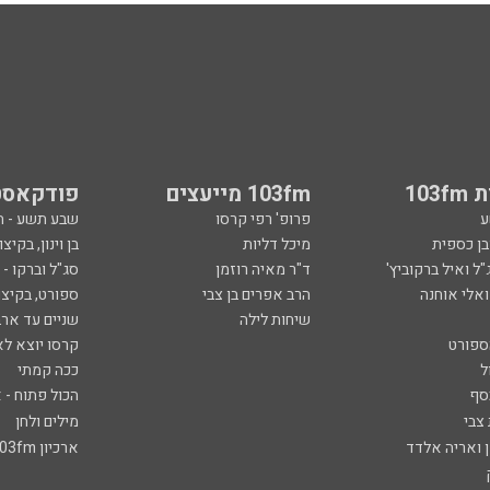
103
103fm מייעצים
פודקאסט
ע
פרופ' רפי קרסו
שבע תשע - 
ובן כספית
מיכל דליות
בן וינון, בקיצו
ל ואיל ברקוביץ'
ד"ר מאיה רוזמן
סג"ל וברקו -
ואלי אוחנה
הרב אפרים בן צבי
ספורט, בקיצו
שיחות לילה
שניים עד ארב
ספורט
קרסו יוצא לא
ל
ככה קמתי
סף
הכול פתוח - א
 צבי
מילים ולחן
ן ואריה אלדד
ארכיון 103fm