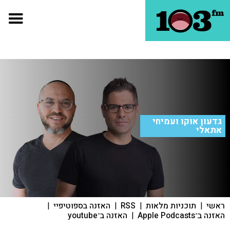
גדעון אוקו ועמיחי
אתאלי
ראשי
|
תוכניות מלאות
|
RSS
|
האזנה בספוטיפיי
|
האזנה ב־Apple Podcasts
|
האזנה ב־youtube