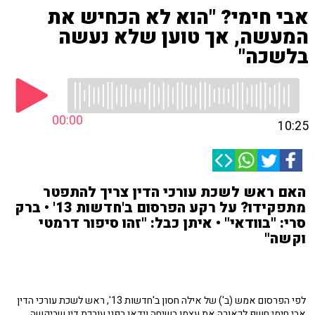
אבי חימי? "הוא לא הכחיש את
המעשה, אך טוען שלא נעשה
בלשכה"
00:00
10:25
האם ראש לשכת עורכי הדין צריך להתפטר
מתפקידו? על רקע הפרסום ב'חדשות 13' • ברק
סרי: "בוודאי" • איתן כבל: "זהו סיפור דרמטי
וקשה"
לפי הפרסום אמש (ב') של אילה חסון ב'חדשות 13', ראש לשכת עורכי הדין
אבי חימי חשף לכאורה את עצמו בשיחה וידאו בפני עורכת דין שביקשה