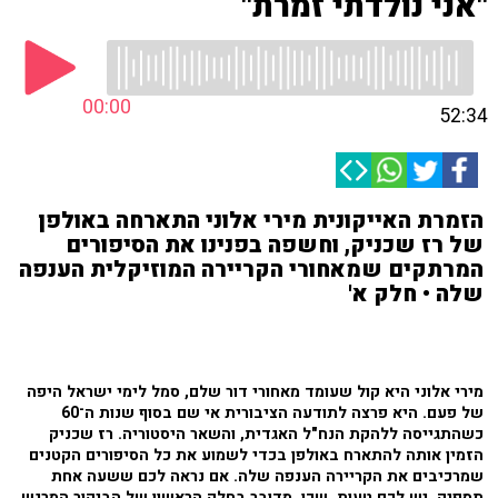
"אני נולדתי זמרת"
00:00
52:34
הזמרת האייקונית מירי אלוני התארחה באולפן
של רז שכניק, וחשפה בפנינו את הסיפורים
המרתקים שמאחורי הקריירה המוזיקלית הענפה
שלה • חלק א'
מירי אלוני היא קול שעומד מאחורי דור שלם, סמל לימי ישראל היפה
של פעם. היא פרצה לתודעה הציבורית אי שם בסוף שנות ה־60
כשהתגייסה ללהקת הנח"ל האגדית, והשאר היסטוריה. רז שכניק
הזמין אותה להתארח באולפן בכדי לשמוע את כל הסיפורים הקטנים
שמרכיבים את הקריירה הענפה שלה. אם נראה לכם ששעה אחת
תספיק, יש לכם טעות. שכן, מדובר בחלק הראשון של הביקור המרגש.