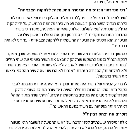
אותי את זה", סיפרה.
"דני סנדרסון הכניס את הגיטרה החשמלית ללהקות הצבאיות"
'שיר לשלום' נכתב על ידי יענק'לה רוטבליט, והולחן בידיו של יאיר רוזנבלום.
הלהיט הגדול הושר במקור בשנת 1969, בימי מלחמת ההתשה, על ידי להקת
הנח"ל בתוכניתה 'שא לשלום'. אלוני, שהייתה הסולנית, סיפרה כי בשיר
המדובר התרחש תקדים: "דני סנדרסון נתן את הסולו הראשון שלו על
הגיטרה. הוא הכניס את הגיטרה החשמלית ללהקות הצבאיות - עד דני לא היה
דבר כזה".
בהמשך חשפה שלמרות מה שטוענים השיר לא נאסר להשמעה. שכן, מפקד
להקת הנח"ל בזמנו התעקש שהלהקה תבצע את השיר בשינוי של שתי מילים.
"במקור כתב רוטבליט שירו שיר לאהבה ולא לניצחונות - השיר יצא עם השינוי
ולא למלחמות", הסבירה הזמרת, "אנחנו לא הרגשנו שזה שיר מהפכני. ביצענו
את השיר בדבקות".
לדבריה, הבימוי של השיר היה מיוחד שכן, היא הייתה יורדת מהבמה לעבר
הקהל בזמן סולו הגיטרות בתחילת השיר, ואז שרה מתוכו. כשהיה נדלק
הפרוז’קטור אנשים היו מגיבים בהתפעלות יתרה. "הייתי שרה מתוך הקהל
ואנשים לא היו מבינים מאיפה זה בא להם. עד היום אנשים אומרים 'אני
ראיתי אותך מופיעה עם השיר בפעם הראשונה'".
זוכרים את יצחק רבין ז"ל
אלוני סיפרה ששנתיים לפני הרצח של ראש הממשלה לשעבר היא פגשה
אותו על הבמה, אבל הוא לא היה מוכן להוציא הגה. "הוא לא היה יכול לשיר