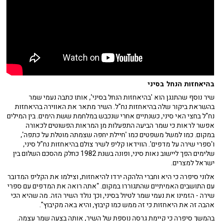
בהיאחזות הנחל בסיני
שיר נוסף שהתנגן הוא 'בהיאחזות הנחל בסיני', אותו כתבה נעמי שמר
בהשראת ביקור שלה בהיאחזות נח"ל. השיר מתאר את האווירה בהיאחזות
נח"ל בחצי האי סיני, כשנתיים אחרי שנכבש במלחמת ששת הימים. בין המילים
אפשר לראות כי שמר הביעה התפעלות מן המראות הפשוטים לכאורה
במקום. כמו למשל משפטים כמו 'חיילת יחפה שצמתה מוטלת על כתפה',
ו'ספרי שירה על מדפים'. הווידאו קליפ לשיר צולם בהיאחזות נח"ל סיני,
שלימים הפך ליישוב נאות סיני, ופונה בשנת 1982 כחלק מהסכם השלום בין
ישראל למצרים.
אלוני סיפרה כי היא וחברי הלהקה ירדו להיאחזות, וצילמו את הקליפ המדובר
עם התושבים האמיתיים שהתגוררו במקום. "אתה רואה את המדפים עם ספרי
שירה - הזמינו את נעמי שמר לטיול בסיני, וכך נולד השיר הזה. מה שהיא הכי
אהבה זה את היאחזות כי זה ממש כמו קיבוץ, והיא באה מקיבוץ".
בהמשך סיפרה כי קיימת גרסה נוספת של השיר, אותה בצעה שמר עצמה.