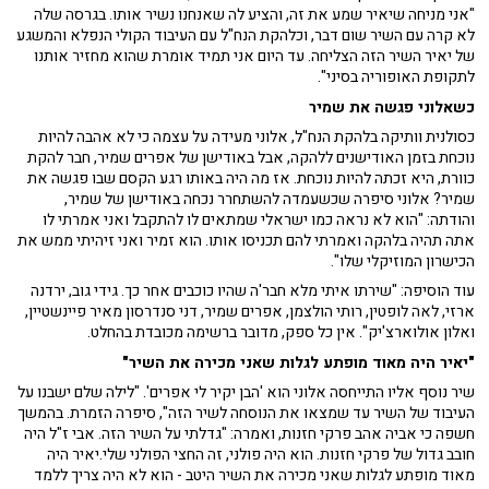
"אני מניחה שיאיר שמע את זה, והציע לה שאנחנו נשיר אותו. בגרסה שלה
לא קרה עם השיר שום דבר, וכלהקת הנח"ל עם העיבוד הקולי הנפלא והמשגע
של יאיר השיר הזה הצליחה. עד היום אני תמיד אומרת שהוא מחזיר אותנו
לתקופת האופוריה בסיני".
כשאלוני פגשה את שמיר
כסולנית וותיקה בלהקת הנח"ל, אלוני מעידה על עצמה כי לא אהבה להיות
נוכחת בזמן האודישנים ללהקה, אבל באודישן של אפרים שמיר, חבר להקת
כוורת, היא זכתה להיות נוכחת. אז מה היה באותו רגע הקסם שבו פגשה את
שמיר? אלוני סיפרה שכשעמדה להשתחרר נכחה באודישן של שמיר,
והודתה: "הוא לא נראה כמו ישראלי שמתאים לו להתקבל ואני אמרתי לו
אתה תהיה בלהקה ואמרתי להם תכניסו אותו. הוא זמיר ואני זיהיתי ממש את
הכישרון המוזיקלי שלו".
עוד הוסיפה: "שירתו איתי מלא חבר'ה שהיו כוכבים אחר כך. גידי גוב, ירדנה
ארזי, לאה לופטין, רותי הולצמן, אפרים שמיר, דני סנדרסון מאיר פיינשטיין,
ואלון אולוארצ'יק". אין כל ספק, מדובר ברשימה מכובדת בהחלט.
"יאיר היה מאוד מופתע לגלות שאני מכירה את השיר"
שיר נוסף אליו התייחסה אלוני הוא 'הבן יקיר לי אפרים'. "לילה שלם ישבנו על
העיבוד של השיר עד שמצאו את הנוסחה לשיר הזה", סיפרה הזמרת. בהמשך
חשפה כי אביה אהב פרקי חזנות, ואמרה: "גדלתי על השיר הזה. אבי ז"ל היה
חובב גדול של פרקי חזנות. הוא היה פולני, זה החצי הפולני שלי.יאיר היה
מאוד מופתע לגלות שאני מכירה את השיר היטב - הוא לא היה צריך ללמד