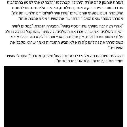
לעומת שמעון פרס ש'רק תיתן לו'. קצת לפני הרצח יצאתי למסע בהתנדבות
עם בני נוער דתיים. דווקא אותי, החילונית, הצמידו אליהם. נסענו למחנות
ההשמדה, ושם שמעתי שהם שרים 'שירו שיר לשלום, דם תלחשו תפילה'.
אמרתי לעצמי שאם הציבור הדתי שר את השינוי אני מאמצת אותו".
"אחרי רצח רבין עשיתי שינוי נוסף בשיר", הסבירה הזמרת, "במקום לשיר
'הניחו להולכים' אני שרה 'זכרו את ההולכים'. זה שינוי שהתקבל בברכה גדולה
על ידי משפחות שכולות. אין משפחה בארץ שהשכול לא נגע בה לדאובני.
כשסיפרתי את זה ליענק'ה הוא לא הביע התנגדות ואמר שהוא מקבל את
השינויים".
רגע לפני סיום הודתה אלוני כי היא זמרת של מילים, ואמרה: "חשוב לי ששיר
ייוולד מתוכי, למרות שלא אני כתבתי אותו".