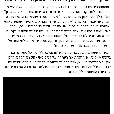
כשמשוחחים עם זמרות בסדר גודל כזה השאלה הראשונה שנשאלת היא מי
דחף אותה למוזיקה. האם זה היה איזה מבוגר בסביבתה שזיהה את הכישרון?
אולי בכלל איזה אמן שהשפיע עליה? אלוני מספרת שהיא שרה מאז שהיא
זוכרת את עצמה, ואומרת: "אני נולדתי זמרת. סבתא שלי הייתה שומעת אותי
ואומרת 'אני הייתי בדיוק כמוך'. אני הייתי שוכבת על המיטה ושרה, שרתי
מאז שאני זוכרת את עצמי. הייתי ילדת רדיו. בשנות ילדותי חייתי בעיקר עם
סבתא שלי, והיה לנו רדיו לא גדול - משם היה מגיע כל העולם. כל המוזיקה,
התסכיתים. מה שניגנו פה אז זה המון מוזיקה ספרדית. אני גדלתי המון על
מוזיקה ספרדית, גם על מוזיקה צרפתית".
השיר הראשון שהושמע בתוכנית הוא 'קרנבל בנח"ל'. אין כל ספק, מדובר
בלהיט אייקוני. "אני זוכרת את העמדה של דני ליטאי - קפצנו ורקדנו. היום
אין על מה לדבר בנושא, אבל הקרנבל מלווה אותי מאז ועד היום.גדלתי עם
להקת הנח"ל מילדות - עם כל שירי הלהקה מתחילתה. אני שרה את השיר הזה
עד היום בהופעות שלי", הודתה.