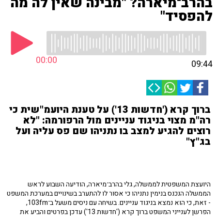
בהרב־מיארה? "מבינה שאין לה מה
להפסיד"
00:00
09:44
ברוך קרא ('חדשות 13') על טענת היועמ"שית כי
רה"מ מצוי בניגוד עניינים מול הרפורמה: "לא
רוצים להגיע למצב בו נתניהו שם פס עליה ועל
בג"ץ"
היועצת המשפטית לממשלה, גלי בהרב־מיארה, הודיעה השבוע לראש
הממשלה הנכנס בנימין נתניהו כי אסור לו להתערב בשינויים במערכת המשפט
- זאת, כי הוא נמצא בניגוד עניינים. בשיחה עם ניסים משעל ב־103fm,
הפרשן לענייני המשפט ברוך קרא ('חדשות 13') עדכן בפרטים והביע את