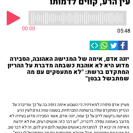
עין הרע, קווים לדמותו
00:00
05:48
יונה אדם, אימה של המגישה האהובה, הסבירה
מדוע היא לא אוהבת כשבתה מדברת על ההריון
המתקדם ברשת: "לא מתעסקים עם מה
שמתבשל בבטן"
מעיין אדם סיפרה למאזיניה כי השבוע אימה נזפה בה על כך שדיברה על
ההריון המתקדם שלה ברשתות החברתיות, בטענה שזה גורם לעין הרע.
המגישה ביקשה לדון על כך עמה, יונה אדם, אשר הסבירה מדוע בעיניה לא
מדובר באמונה טפלה. לדבריה, "יש דבר כזה אנשים רעים, את לא יודעת
מאיפה זה יבוא לך. להתגרות באנשים שקשה להם ורע להם, זה לא דבר טוב.
גם אני קצת שוויצרית, אבל אני לא מתעסקת עם מה שמתבשל לי בבטן".