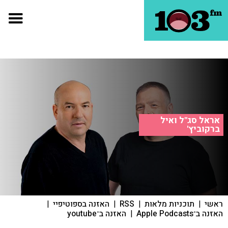
אראל סג"ל ואיל
ברקוביץ'
ראשי
|
תוכניות מלאות
|
RSS
|
האזנה בספוטיפיי
|
האזנה ב־Apple Podcasts
|
האזנה ב־youtube