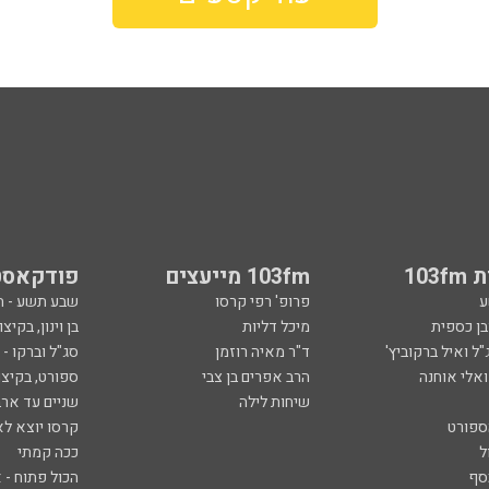
103
103fm מייעצים
פודקאסט
ע
פרופ' רפי קרסו
שבע תשע - 
ובן כספית
מיכל דליות
בן וינון, בקיצו
ל ואיל ברקוביץ'
ד"ר מאיה רוזמן
סג"ל וברקו -
ואלי אוחנה
הרב אפרים בן צבי
ספורט, בקיצו
שיחות לילה
שניים עד ארב
ספורט
קרסו יוצא לא
ל
ככה קמתי
סף
הכול פתוח - א