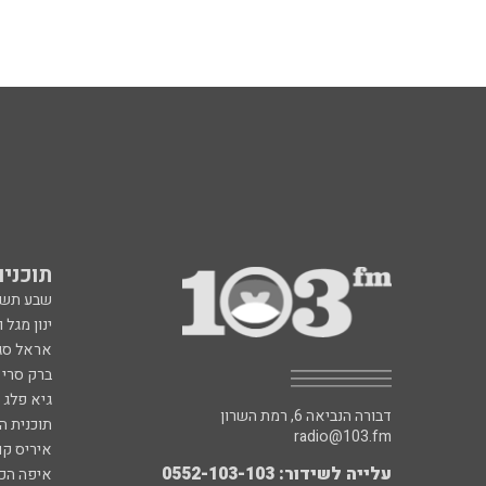
תוכניות fm
שבע תש
ינון מגל 
אראל סג"
ברק סרי 
גיא פלג
דבורה הנביאה 6, רמת השרון
תוכנית ה
radio@103.fm
איריס קו
עלייה לשידור: 0552-103-103
איפה הכ