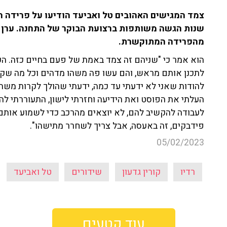
שנות הגשה משותפות ברצועת הבוקר של התחנה. ערן סו
מהפרידה המתוקשרת.
הוא אמר כי "שניהם זה צמד באמת של פעם בחיים כזה. ה
לתכנן אותם מראש, והם עשו פה משהו מדהים וכל מה שקש
להודות שאני לא ידעתי עד כמה, ידעתי שהולך לקרות משה
העלתי את הפוסט ואת הידיעה וחזרתי לישון, התעוררתי ל
לעבודה להקשיב להם, לא יוצאים מהרכב כדי לשמוע אותם
פידבקים, זה באעסה, אבל צריך לשחרר מתישהו".
05/02/2023
רדיו
קורין גדעון
שידורים
טל ואביעד
עוד קטעים