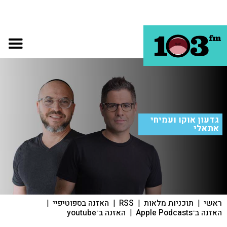
גדעון אוקו ועמיחי
אתאלי
ראשי
|
תוכניות מלאות
|
RSS
|
האזנה בספוטיפיי
|
האזנה ב־Apple Podcasts
|
האזנה ב־youtube