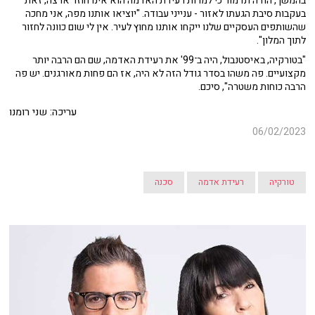
בהמשך, הודה תדמור כי למרות רעידת האדמה הוא אינו חוזר ארצה, זאת
בעקבות סיבת הגעתו לאזור - ענייני עבודה. "יוציאו אותנו מפה, אני מחכה
שהשותפים העסקיים שלנו ייקחו אותנו מחוץ לעיר. אין לי שום כוונה לחזור
לתוך המלון".
"בטורקיה, באיסטנבול, היה ב־99' את רעידת האדמה, שם הם הרבה יותר
מקצועיים. פה משהו בסדר גודל הזה לא היה, אז הם פחות מאורגנים. יש פה
הרבה כוחות משטרה", סיכם.
עריכה: שני רומנו
06/02/2023
טורקיה
רעידת אדמה
סכנה