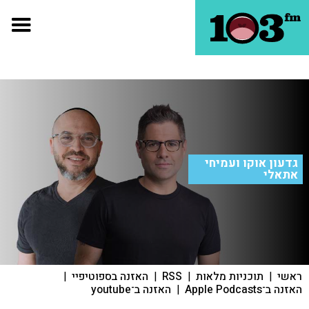
גדעון אוקו ועמיחי
אתאלי
ראשי
|
תוכניות מלאות
|
RSS
|
האזנה בספוטיפיי
|
האזנה ב־Apple Podcasts
|
האזנה ב־youtube