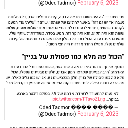
February 6, 2023
(@OdedTadmor)
עוד סיפר כי "זה היה משהו כמו איזה דקה, קירות נופלים, אבק, כל החלונות
נשברו אז יש גם רוח". באשר לחילוצו של שותפו, שיחזר: "עליתי עוד הפעם
לקומה השישית, ניסיתי לבעוט בדלת. הוציאו אותו אחרי שלוש שעות, שלוש
שעות הוא היה תקוע. הוא היה קר רוח, ממש בסדר. כשחזרתי לשותף שלי,
ממש הרצפה רעדה. הכול רעד. כל המלון שלנו פשוט זז. חתיכות של קירות
שלמים נפלו. אפילו החדר מדרגות היה חצי חסום".
"הכול פה מלא כמו פסולת של בניין"
בנוסף, שיתף תדמור כיצד נראה האזור כעת, שעות ספורות לאחר רעידת
האדמה: "הרבה בניינים שקרסו, המון אבנים, חלקים מבניינים שנפלו. הכול
מלא פה כמו פסולת של בניין. חלק מהכבישים זזו, אז יש כמו גלים כאלה. יש
פה הרבה כוחות הצלה. לפני חמש דקות הוציאו אישה מהבניין שקרס לגמרי".
לא נעים להתעורר לרעידת אדמה של 7.9 בסולם ריכטר בארבע
pic.twitter.com/FTavoZLrjg
בבוקר…
— ���� Oded Tadmor ����
February 6, 2023
(@OdedTadmor)