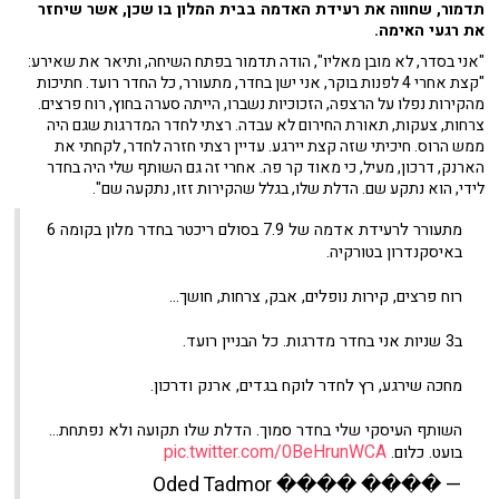
תדמור, שחווה את רעידת האדמה בבית המלון בו שכן, אשר שיחזר
את רגעי האימה.
"אני בסדר, לא מובן מאליו", הודה תדמור בפתח השיחה, ותיאר את שאירע:
"קצת אחרי 4 לפנות בוקר, אני ישן בחדר, מתעורר, כל החדר רועד. חתיכות
מהקירות נפלו על הרצפה, הזכוכיות נשברו, הייתה סערה בחוץ, רוח פרצים.
צרחות, צעקות, תאורת החירום לא עבדה. רצתי לחדר המדרגות שגם היה
ממש הרוס. חיכיתי שזה קצת יירגע. עדיין רצתי חזרה לחדר, לקחתי את
הארנק, דרכון, מעיל, כי מאוד קר פה. אחרי זה גם השותף שלי היה בחדר
לידי, הוא נתקע שם. הדלת שלו, בגלל שהקירות זזו, נתקעה שם".
מתעורר לרעידת אדמה של 7.9 בסולם ריכטר בחדר מלון בקומה 6
באיסקנדרון בטורקיה.
רוח פרצים, קירות נופלים, אבק, צרחות, חושך…
ב3 שניות אני בחדר מדרגות. כל הבניין רועד.
מחכה שירגע, רץ לחדר לוקח בגדים, ארנק ודרכון.
השותף העיסקי שלי בחדר סמוך. הדלת שלו תקועה ולא נפתחת…
pic.twitter.com/0BeHrunWCA
בועט. כלום.
— ���� Oded Tadmor ����