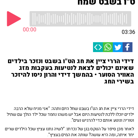
ט"ו בשבט שמח
00:00
03:36
דידי הררי ציין את חג הט"ו בשבט ונזכר בילדים
שאינם יכולים לצאת לנטיעות בעקבות מזג
האוויר הסוער • בהמשך דידי והרון ניסו להיזכר
בשירי החג
דידי הררי ציין את חג הט"ו בשבט שחל היום ותהה: "אני מניח שלא הרבה
ילדים יוכלו ללכת לנטיעות היום אבל יש משהו נחמד שכל ילד הולך עם שתיל
וטוריה ונוטע אותם כדי להרגיש נעים".
לאחר מכן סיפר על הטקס בגן של נכדתו: "לשיה נתנו עציץ שכל הילדים שרים
יחד איתה, ומה היא עושה? שותה את המים בעציץ".