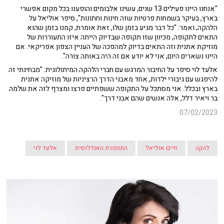
"אנחנו היינו פעילים 13 שנים, עשינו אלבומים והופענו בכל מקום אפשרי
בארץ, בעיקר בשמחות פרטיות שזה חינות וחתונות", סיפר אוליאל על
הלהקה, ואמר: "כל דבר מגיע בזמן שלו, זאת אומרת, קמנו בזמן שהוא
התאים לתקופה, מכיוון שזו תקופה שבדיוק הייתה איזו התעוררות של
מוזיקת אתנית וזה התאים בדיוק למהפכה של העניין הצפון אפריקאי. אם
היינו נשארים היום, אני לא יודע אם זה היה באותה צורה".
אלעד לוי סיפר על החיבור המרגש עם חברי הלהקה המיתולוגית: "מבחינתי זה
להיפגש עם גיבורי ילדות, אחד מאבני הדרך הרציניות של מוזיקה אתנית
בארץ ובכלל. אני מסתכל על התקופה ששפתיים פרצו ומצרף לזה את שלמה
בר ויאיר דלל, אלה אנשים שהם אבני דרך".
07/02/2023
להקה
חיים אוליאל
התזמורת האנדלוסית
אלעד לוי