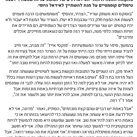
טיפולים קוסמטיים על מנת להשתייך לאידאל היופי.
"בוטוקס הוא משתק שריר", הצהיר, והוסיף: "משתמשים בו הרבה פעמים
לעשות את המצח חלק כדי שהגבות לא יעלו, השריר של המצח לא יעבוד ולא
יהיו קמטים. יש שני שרירים משני הצדדים של השפתיים, הם מורידים את
זוויות השפה כלפי מטה, השריר הזה פועל גם כשאנחנו מחייכים, אוכלים
ומדברים".
בהמשך, סיפר על טרנד המשפעיניות - 'פוקסי אייז': "זה מגניב, אני חייב
להגיד שאם הייתי נולד ככה הייתי שמח על זה. הטרנד הזה אצל צעירות הוא
אולי טיפה יותר מוגזם. מה שעושים זה מעיין הרמת גבה אבל לוקחים את זה
יותר לכיוון אחורה מאשר למעלה ואז העין הופכת להיות בזווית טובה יותר".
לאחר מכן, דנו השניים על התגובות הקשות באשר לשינויים שעשתה זמרת
העל מדונה בת ה־63. "נשים באמת ראויות לעשות מה שהן רוצות ושזה בכלל
לא יהיה אישיו, אני לא מבין למה כל הזמן הנושא הזה עולה. לגבי זה שמנסים
לענות על איזה שהם ציפיות, אלה ציפיות חברתיות באמת מוגזמות אבל
באמת המין הנשי, ברובו לפחות, אוהב להיראות יותר טוב ולשמר את זה",
אמר ד"ר רווה.
"אבל באמת יש דברים שהם קצת מוגזמים", הסתייג, ואמר: "מדונה, אני לא
יכול לדעת אם היא עשתה את מה שעשתה כדי להישאר בכותרות או כי
באמת היא רוצה להיראות טוב. אני חושב שפשוט היא מנסה להמשיך להיות
פרובוקטיבית כדי למשוך כמה שיותר את זמן התהילה שלה. אני לא חושב
שהיא באמת מסתכלת במראה ואומרת 'אני אוהבת את מה שאני רואה', אבל