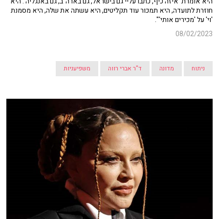
היא אומרת 'איזה כיף, כתבו עליי גם בישראל, גם בארה"ב, גם באנגליה'. היא
חוזרת לתועדה, היא תמכור עוד תקליטים, היא עשתה את שלה, היא מסמנת
'וי' על 'מכירים אותי'".
08/02/2023
ניתוח
מדונה
ד"ר אברי רווה
משפיעניות