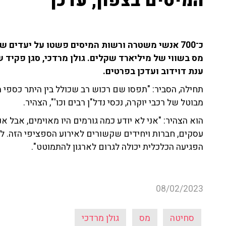
המיסים בצפון, עדכן
כ־700 אנשי משטרה ורשות המיסים פשטו על יעדים
מס בשווי של מיליארד שקלים. גולן מרדכי, סגן פקיד 
ענת דוידוב ועדכן בפרטים.
תחילה, הסביר: "תפסו שם רכוש רב שכולל בין היתר כספי 
מבוטל של רכבי יוקרה, נכסי נדל"ן רבים וכו'", הצהיר.
הוא הצהיר: "אני לא יודע כמה גורמים היו מאוימים, אבל א
עסקים, חברות ויחידים שקשורים לאירוע הספציפי הזה. ל
הפגיעה הכלכלית יכולה לגרום לארגון להתמוטט".
08/02/2023
סחיטה
מס
גולן מרדכי