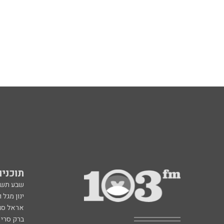
תוכניות fm
שבע תש
ינון מגל 
אראל סג"
ברק סרי 