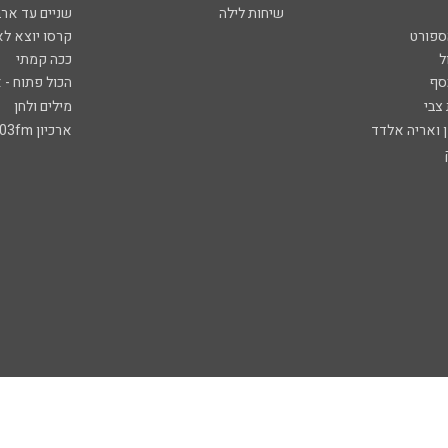
שיחות לילה
שניים עד ארב
ספורט
קרסו יוצא לא
ל
ככה קמתי
סף
הכול פתוח - א
 צבי
מילים ולחן
ן ואריה אלדד
ארכיון 103fm