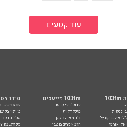
עוד קטעים
103
103fm מייעצים
פודקאסט
ע
פרופ' רפי קרסו
שבע תשע - 
ובן כספית
מיכל דליות
בן וינון, בקיצו
ל ואיל ברקוביץ'
ד"ר מאיה רוזמן
סג"ל וברקו -
ואלי אוחנה
הרב אפרים בן צבי
ספורט, בקיצו