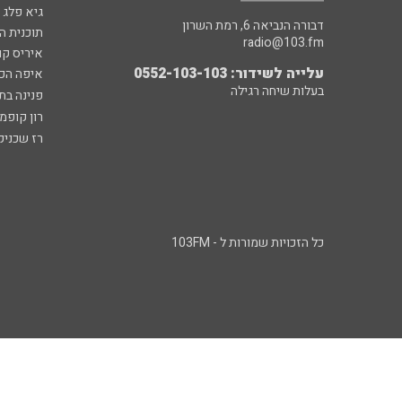
גיא פלג
דבורה הנביאה 6, רמת השרון
תוכנית ה
radio@103.fm
איריס קו
עלייה לשידור: 0552-103-103
איפה הכ
בעלות שיחה רגילה
פנינה בת
רון קופמ
רז שכניק
כל הזכויות שמורות ל - 103FM