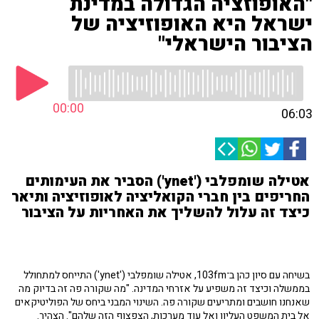
"האופוזציה הגדולה במדינת
ישראל היא האופוזיציה של
הציבור הישראלי"
00:00
06:03
אטילה שומפלבי ('ynet') הסביר את העימותים
החריפים בין חברי הקואליציה לאופוזיציה ותיאר
כיצד זה עלול להשליך את האחריות על הציבור
בשיחה עם סיון כהן ב־103fm, אטילה שומפלבי ('ynet') התייחס למתחולל
בממשלה וכיצד זה משפיע על אזרחי המדינה. "מה שקורה פה זה בדיוק מה
שאנחנו חושבים ומתריעים שקורה פה. השינוי המבני ביחס של הפוליטיקאים
אל בית המשפט העליון ואל עוד מערכות, הצפצוף הזה שלהם". הצהיר.