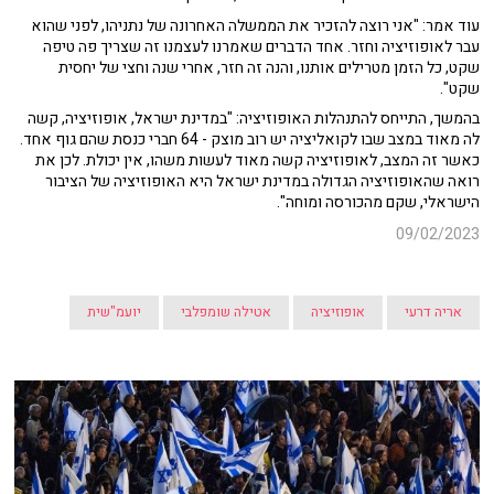
עוד אמר: "אני רוצה להזכיר את הממשלה האחרונה של נתניהו, לפני שהוא
עבר לאופוזיציה וחזר. אחד הדברים שאמרנו לעצמנו זה שצריך פה טיפה
שקט, כל הזמן מטרילים אותנו, והנה זה חזר, אחרי שנה וחצי של יחסית
שקט".
בהמשך, התייחס להתנהלות האופוזיציה: "במדינת ישראל, אופוזיציה, קשה
לה מאוד במצב שבו לקואליציה יש רוב מוצק - 64 חברי כנסת שהם גוף אחד.
כאשר זה המצב, לאופוזיציה קשה מאוד לעשות משהו, אין יכולת. לכן את
רואה שהאופוזיציה הגדולה במדינת ישראל היא האופוזיציה של הציבור
הישראלי, שקם מהכורסה ומוחה".
09/02/2023
אריה דרעי
אופוזיציה
אטילה שומפלבי
יועמ"שית