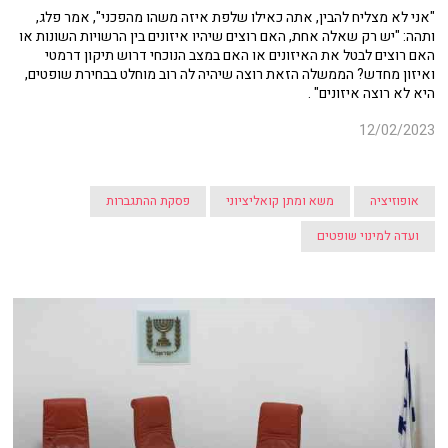
"אני לא מצליח להבין, אתה כאילו שלפת איזה משהו מהפכני", אמר פלג,
ותהה: "יש רק שאלה אחת, האם רוצים שיהיו איזונים בין הרשויות השונות או
האם רוצים לבטל את האיזונים או האם במצב הנוכחי דרוש תיקון דרמטי
ואיזון מחדש? הממשלה הזאת רוצה שיהיה לה רוב מוחלט בבחירת שופטים,
היא לא רוצה איזונים" .
12/02/2023
אופוזיציה
משא ומתן קואליציוני
פסקת ההתגברות
ועדה למינוי שופטים