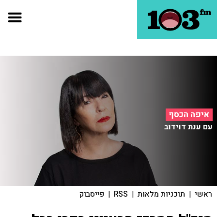
איפה הכסף
עם ענת דוידוב
ראשי
|
תוכניות מלאות
|
RSS
|
פייסבוק