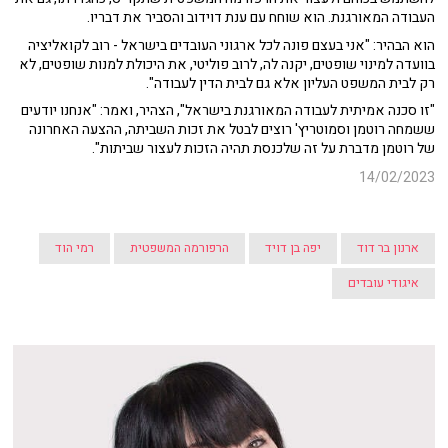
העבודה המאורגנת. הוא שוחח עם ענת דוידוב והסביר את דבריו.
הוא הבהיר: "אני בעצם פונה לכל ארגוני העובדים בישראל - רוב לקואליציה
בוועדה למינוי שופטים, יקנה לה, לרוב פוליטי, את היכולת למנות שופטים, לא
רק לבית המשפט העליון אלא גם לבית הדין לעבודה".
"זו סכנה אמיתית לעבודה המאורגנת בישראל", הצהיר, ואמר: "אנחנו יודעים
ששמחה רוטמן וסמוטריץ' רוצים לבטל את זכות השביתה, ההצעה האחרונה
של רוטמן מדברת על זה שלכנסת תהיה הזכות לעצור שביתות".
14/02/2023
ארנון בר דוד
יפה בן דויד
הרפורמה המשפטית
רמי הוד
איגודי עובדים