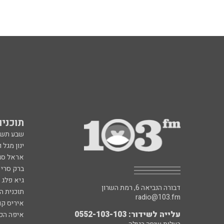
תוכניות fm
שבע תש
ינון מגל 
אראל סג"
ברק סרי 
גיא פלג
דבורה הנביאה 6, רמת השרון
תוכנית ה
radio@103.fm
איריס קו
עלייה לשידור: 0552-103-103
איפה הכ