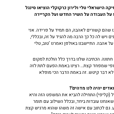
ה הישראלי טלי ולירון כרקוקלי הוציאו סינגל
 הן שוחחו עם איריס קול ב־103fm וסיפרו על העבודה על השיר החדש ועל הקריירה
ו שהם קשורים לאהבה, הם תמיד על פרידה. אני
בור בצמד", סיפרה לירון, וציינה: "טלי בזוגיות 10 שנים ויש לה כל כך הרבה מה להגיד על זה, ובכללי,
על אהבה. התיישבנו באולפן ואמרנו 'טוב, טלי
 חתונה. הכתיבה שלנו בדרך כלל הולכת למקום
אופי שמפחד קצת... רצינו באמת הפעם לתת לזה
 לא דבר קיטש. זה באמת הדבר הכי מופלא
דים יהיה לנו מדהים'?
ל (קליפי) התחילה להביא את המשפט הזה והיא
שאנחנו עובדות ביחד, ובכלל השילוב עם תומר
צבע. גם לכתוב עם אישה זה משהו שהוא מרגיש קצת