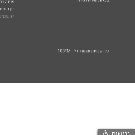
בעלות שיחה רגילה
פנינה בת
רון קופמ
רז שכניק
כל הזכויות שמורות ל - 103FM
נגישות