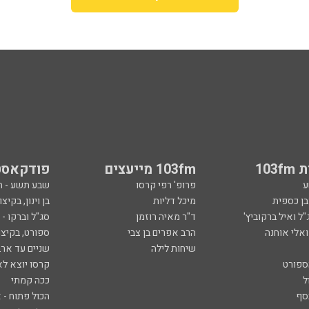
103
103fm מייעצים
פודקאסט
ע
פרופ' רפי קרסו
שבע תשע - 
ובן כספית
מיכל דליות
בן וינון, בקיצו
ל ואיל ברקוביץ'
ד"ר מאיה רוזמן
סג"ל וברקו -
ואלי אוחנה
הרב אפרים בן צבי
ספורט, בקיצו
שיחות לילה
שניים עד ארב
ספורט
קרסו יוצא לא
ל
ככה קמתי
סף
הכול פתוח - א