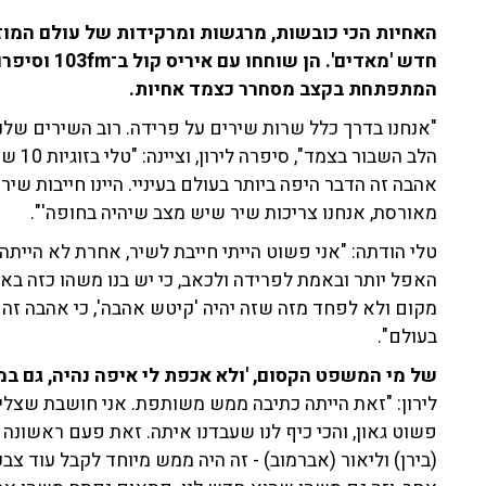
האחיות הכי כובשות, מרגשות ומרקידות של עולם המוזיק
חדש 'מאדים'.
המתפתחת בקצב מסחרר כצמד אחיות.
"אנחנו בדרך כלל שרות שירים על פרידה. רוב השירים שלנ
הלב הש
אהבה זה הדבר היפה ביותר בעולם בעיניי. היינו חייבות שיר 
מאורסת, אנחנו צריכות שיר שיש מצב שיהיה בחופה'".
טלי הודתה: "אני פשוט הייתי חייבת לשיר, אחרת לא הייתה
האפל יותר ובאמת לפרידה ולכאב, כי יש בנו משהו כזה ב
מקום ולא לפחד מזה שזה יהיה 'קיטש אהבה', כי אהבה זה
בעולם".
של מי המשפט הקסום, 'ולא אכפת לי איפה נהיה, גם במא
לירון: "זאת הייתה כתיבה ממש משותפת. אני חושבת שצלי
פשוט גאון, והכי כיף לנו שעבדנו איתה. זאת פעם ראשונה 
(בירן) וליאור (אברמוב) - זה היה ממש מיוחד לקבל עוד 