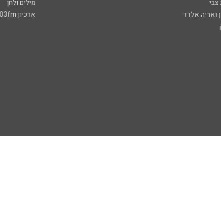
 צבי
מילים ולחן
ן ואריה אלדד
ארכיון 103fm