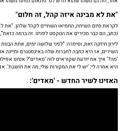
אחר, וזה גם משהו שהוא חדש לנו. פתאום נפתח משהו אחר
"את לא מבינה איזה קהל, זה חלום"
לקראת סיום השיחה, החמיאו השתיים לקהל שלהן. "את לא 
נכתב, הם כבר מכירים את הטקסט לפנינו. זה ברמה כזאת", 
לירון חיזקה זאת, וסיפרה: "לפני שלושה ימים, אחת הבנות
השירים, אז היא כתבה לחברות שלה באינסטגרם ותייגה אות
'מה?' איך את יודעת שקוראים לזה 'מאדים'? אנחנו אפילו 
היא אמרה לי: 'יש לי את המקורות שלי, מה את חושבת'. אז
האזינו לשיר החדש - 'מאדים':