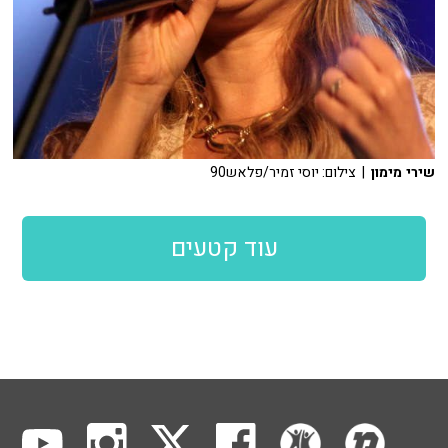
שירי מימון
| צילום: יוסי זמיר/פלאש90
עוד קטעים