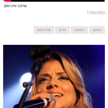
עריכה: נויה חסון
17/02/2023
מוזיקה
אימהות
היריון
שירי מימון