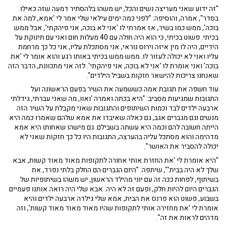
"זה ידוע שאני מעריצה נשים והכל, יש משהו בלהסתיר דמעה שזה כאילו
בסדר", אמרה, והוסיפה: "לפני כמה ימים עילאי שלי אמר לי 'אמא, למה את
בוכה', ממש כמו בשיר, אז אמרתי לו 'אני לא בוכה, אני פיהקתי', אבל ממש
בכיתי. פשוט בכיתי, כי הוא היה חולה עם 40 מעלות חום ואני עם תינוקת על
הידיים, היה לו מין איזה וירוס נוראי, אני מסתכלת עליו, אני כל כך מרחמת
עליו ואני לא יכולה לעזור לו. ממש ממש בכיתי באותו רגע והוא אומר לי 'את
בוכה' ואני אומרת לו 'אני לא בוכה, אני פיהקתי'. לזה אני מתכוונת, הדבר הזה
שאנחנו צריכות להישאר חזקות בשביל הילדים".
עוד חשפה את תגובת אמה כששמעה את השיר בפעם הראשונה ועל
התגובות שמגיעות מסביב: "היא בכתה ואמרה 'ואוו, מה שאני עברתי, גידלתי
ארבעה ילדים לבד וכמות השיתופים והתגובות שאני מקבלת על השיר הזה
מנשים וגם מגברים אגב, גם כאלה שאיבדו את אמא שלהם שאמרו כמה היא
הייתה חשובה להם וכמה היא עשתה בשבילם. גם מישהו שאחותו היא אמא
מדהימה והוא מסתכל עליה בהערצה, התגובות היו כל כך חזקות שאני לא
יכולה להסביר את האושר".
"היא אומרת לי 'את החזרת אותי אחורה לתקופות מאוד מאוד קשות, אבא
שלך לא היה בבית'", שיתפה. "היום הגברים הם החלק בלתי נפרד, את
בשיתוף, לפחות ככה זה עם יוני מהילד הראשון, יש משהו בשיתופיות של
הגברים היום להיות חלק, ופעם זה לא היה. אבא שלי היה רואה אותנו פעמיים
בשבוע, פשוט הוא פרנס את הבית, אמא שלי גילדה ארבעה ילדים והיא
אומרת לי 'את מחזירה אותי לתקופות שהיו מאוד מאוד מאוד קשות', וזה
מדהים לראות את זה".