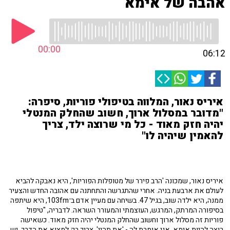
אהבה של אימא
00:00
06:12
איריס נאור, המלווה בטיפולי פוריות, סיפרה:
"מדובר במסלול ארוך, חשוב שהחלק המנטלי
יהיה חזק מאוד - כל מי שרוצה ילד, צריך
להאמין שיהיה לו"
איריס נאור, שמכונה 'הרב פירר של מטופלות הפוריות', היא נאבקה להביא
לעולם את ארבעת בניה. אחרי שהתגרשה והתחתנה עם אהובה החדש והצעיר
ממנה, היא ילדה שוב, בגיל 47. בשיחה עם מעיין אדם ב־103fm, היא שיתפה
בסיפורה המרתק, המרגש, העוצמתי והמעורר השראה. לדבריה, "טיפול
פוריות זה מסלול ארוך וחשוב שהחלק המנטלי יהיה חזק מאוד. כשאישה
רוצה להיות אימא, אני אומרת לה - 'את תהיי', צריך רק למצוא את הדרך, יש