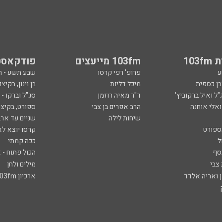
103
103fm מייעצים
פודקאסט
ע
פרופ' רפי קרסו
שבע תשע - 
ובן כספית
מיכל דליות
בן וינון, בקיצו
ל ואיל ברקוביץ'
ד"ר מאיה רוזמן
סג"ל וברקו -
ואלי אוחנה
הרב אפרים בן צבי
ספורט, בקיצו
שיחות לילה
שניים עד ארב
ספורט
קרסו יוצא לא
ל
ככה קמתי
סף
הכול פתוח - א
 צבי
מילים ולחן
ן ואריה אלדד
ארכיון 103fm