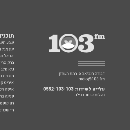
תוכניות fm
שבע תש
ינון מגל 
אראל סג"
ברק סרי 
גיא פלג
דבורה הנביאה 6, רמת השרון
תוכנית ה
radio@103.fm
איריס קו
עלייה לשידור: 0552-103-103
איפה הכ
בעלות שיחה רגילה
פנינה בת
רון קופמ
רז שכניק