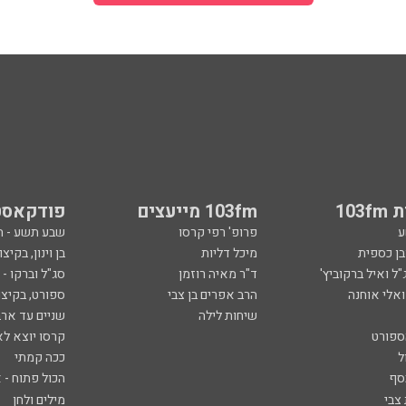
103
103fm מייעצים
פודקאסט
ע
פרופ' רפי קרסו
שבע תשע - 
ובן כספית
מיכל דליות
בן וינון, בקיצו
ל ואיל ברקוביץ'
ד"ר מאיה רוזמן
סג"ל וברקו -
ואלי אוחנה
הרב אפרים בן צבי
ספורט, בקיצו
שיחות לילה
שניים עד ארב
ספורט
קרסו יוצא לא
ל
ככה קמתי
סף
הכול פתוח - א
 צבי
מילים ולחן