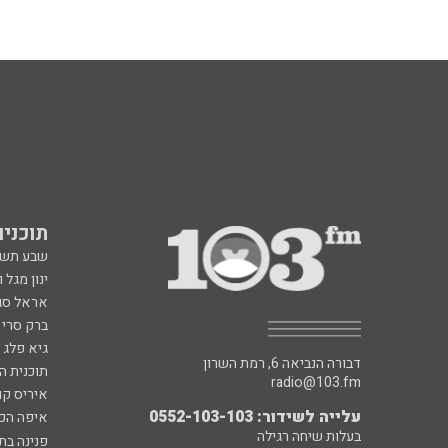
תוכניות fm
שבע תש
ינון מגל 
אראל סג"
ברק סרי 
גיא פלג
דבורה הנביאה 6, רמת השרון
תוכנית ה
radio@103.fm
איריס קו
עלייה לשידור: 0552-103-103
איפה הכ
בעלות שיחה רגילה
פנינה בת