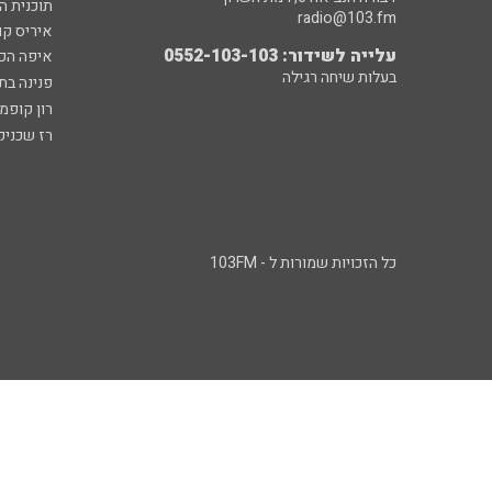
תוכנית ה
radio@103.fm
איריס קו
עלייה לשידור: 0552-103-103
איפה הכ
בעלות שיחה רגילה
פנינה בת
רון קופמ
רז שכניק
כל הזכויות שמורות ל - 103FM