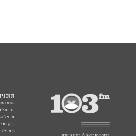
תוכניות fm
שבע תש
ינון מגל 
אראל סג"
ברק סרי 
גיא פלג
דבורה הנביאה 6, רמת השרון