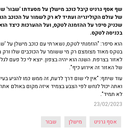
שף אסף גרניט קיבל כוכב מישלן על מסעדתו 'שבור' ש
של עולם הקולינריה ועתיד לא רק לשמור על הכוכב הנוכ
שכניק סיפר על ההזמנה לטקס, ועל ההערכות כיצד הוא
בכניסה לטקס.
הוא סיפר: "הוזמנתי לטקס, נשארתי עם כוכב מישלן על 'שב
בטקס מאוד מצומצם רק מי ששומר על הכוכבים שלו ורק מ
לאזור בצרפת. השנה הוא יהיה בצפון. יוצא לי כל פעם לג
של האזור זה אירוע כיף".
עוד שיתף: "אין לי שום דרך לדעת, זה ממש כמו להגיע בעי
ואתה יכול לנחש לפי הצבע בצמיד איזה מקום באולם אתה י
לא תמיד".
23/02/2023
אסף גרניט
מישלן
שבור