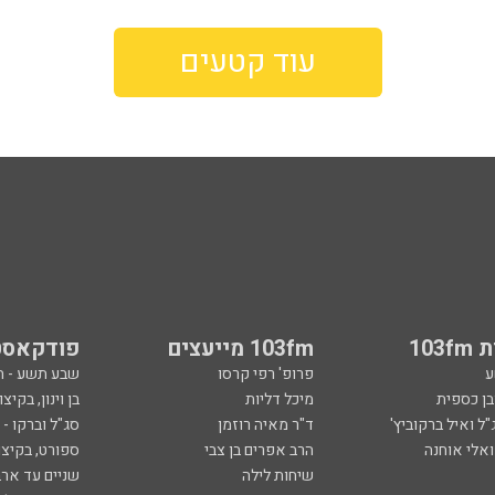
עוד קטעים
103
103fm מייעצים
פודקאסט
ע
פרופ' רפי קרסו
שבע תשע - 
ובן כספית
מיכל דליות
בן וינון, בקיצו
ל ואיל ברקוביץ'
ד"ר מאיה רוזמן
סג"ל וברקו -
ואלי אוחנה
הרב אפרים בן צבי
ספורט, בקיצו
שיחות לילה
שניים עד ארב