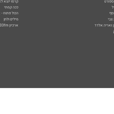
ספורט
קרסו יוצא לא
ל
ככה קמתי
סף
הכול פתוח - א
 צבי
מילים ולחן
ן ואריה אלדד
ארכיון 103fm