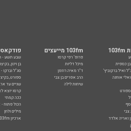
103
103fm מייעצים
פודקאסט
ע
פרופ' רפי קרסו
שבע תשע - 
ובן כספית
מיכל דליות
בן וינון, בקיצו
ל ואיל ברקוביץ'
ד"ר מאיה רוזמן
סג"ל וברקו -
ואלי אוחנה
הרב אפרים בן צבי
ספורט, בקיצו
שיחות לילה
שניים עד ארב
ספורט
קרסו יוצא לא
ל
ככה קמתי
סף
הכול פתוח - א
 צבי
מילים ולחן
ן ואריה אלדד
ארכיון 103fm