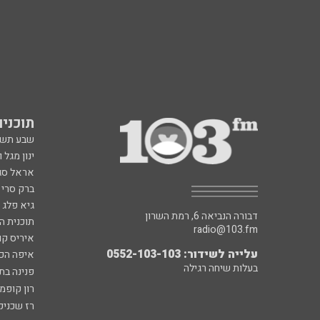
תוכניות fm
שבע תש
ינון מגל 
אראל סג"
ברק סרי 
גיא פלג
דבורה הנביאה 6, רמת השרון
תוכנית ה
radio@103.fm
איריס קו
עלייה לשידור: 0552-103-103
איפה הכ
בעלות שיחה רגילה
פנינה בת
רון קופמ
רז שכניק