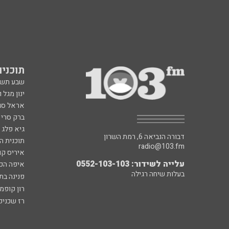
תוכניות fm
שבע תש
ינון מגל 
אראל סג"
ברק סרי 
גיא פלג
דבורה הנביאה 6, רמת השרון
תוכנית ה
radio@103.fm
איריס קו
עלייה לשידור: 0552-103-103
איפה הכ
בעלות שיחה רגילה
פנינה בת
רון קופמ
רז שכניק