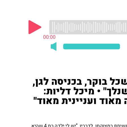
00:00
זין: "יש לי ילדה בת 4 שכל בוקר, בכניסה לגן,
נלך" • מיכל דליות:
מאוד ועניינית מאוד"
המאזין, אב ילידה מתוקה, שוחח עם מיכל דליות ב־103fm ושיתף במצוקתו. לדבריו, "יש לי ילדה בת 4 שהיא