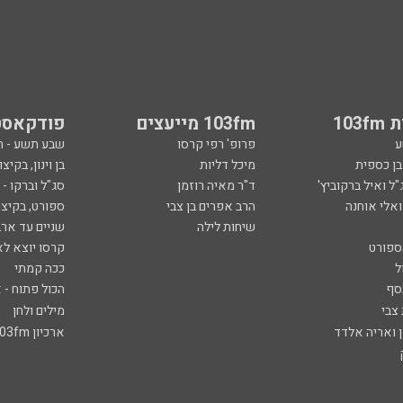
103
103fm מייעצים
פודקאסט
ע
פרופ' רפי קרסו
שבע תשע - 
ובן כספית
מיכל דליות
בן וינון, בקיצו
ל ואיל ברקוביץ'
ד"ר מאיה רוזמן
סג"ל וברקו -
ואלי אוחנה
הרב אפרים בן צבי
ספורט, בקיצו
שיחות לילה
שניים עד ארב
ספורט
קרסו יוצא לא
ל
ככה קמתי
סף
הכול פתוח - א
 צבי
מילים ולחן
ן ואריה אלדד
ארכיון 103fm