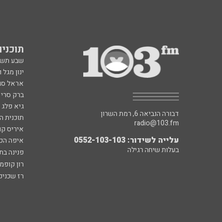
תוכניות fm
שבע תש
ינון מגל 
אראל סג"
ברק סרי 
גיא פלג
דבורה הנביאה 6, רמת השרון
תוכנית ה
radio@103.fm
איריס קו
עלייה לשידור: 0552-103-103
איפה הכ
בעלות שיחה רגילה
פנינה בת
רון קופמ
רז שכניק