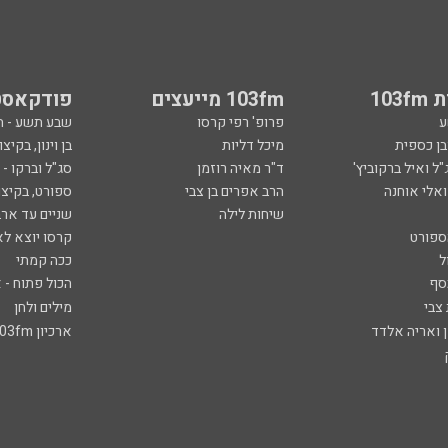
103
103fm מייעצים
פודקאסט
ע
פרופ' רפי קרסו
שבע תשע - 
ובן כספית
מיכל דליות
בן וינון, בקיצו
ל ואיל ברקוביץ'
ד"ר מאיה רוזמן
סג"ל וברקו -
ואלי אוחנה
הרב אפרים בן צבי
ספורט, בקיצו
שיחות לילה
שניים עד ארב
ספורט
קרסו יוצא לא
ל
ככה קמתי
סף
הכול פתוח - א
 צבי
מילים ולחן
ן ואריה אלדד
ארכיון 103fm