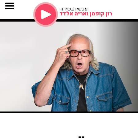
עכשיו בשידור
רון קופמן ואריה אלדד