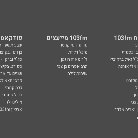
103
103fm מייעצים
פודקאסט
ע
פרופ' רפי קרסו
שבע תשע - 
ובן כספית
מיכל דליות
בן וינון, בקיצו
ל ואיל ברקוביץ'
ד"ר מאיה רוזמן
סג"ל וברקו -
ואלי אוחנה
הרב אפרים בן צבי
ספורט, בקיצו
שיחות לילה
שניים עד ארב
ספורט
קרסו יוצא לא
ל
ככה קמתי
סף
הכול פתוח - א
 צבי
מילים ולחן
ן ואריה אלדד
ארכיון 103fm