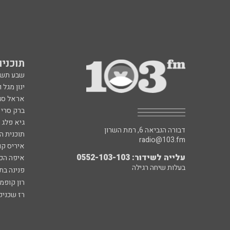
תוכניות fm
שבע תש
ינון מגל 
אראל סג"
ברק סרי 
גיא פלג
דבורה הנביאה 6, רמת השרון
תוכנית ה
radio@103.fm
איריס קו
עלייה לשידור: 0552-103-103
איפה הכ
בעלות שיחה רגילה
פנינה בת
רון קופמ
רז שכניק