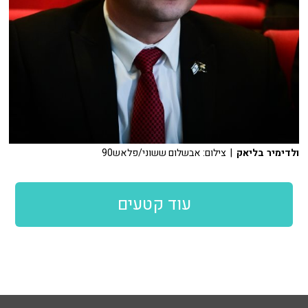
ולדימיר בליאק
| צילום: אבשלום ששוני/פלאש90
עוד קטעים