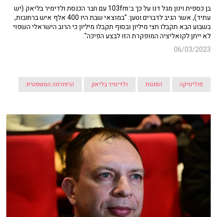
בן כספית וינון מגל דנו על כך ב־103fm עם חבר הכנסת ולדימיר בליאק (יש
עתיד), אשר הגיב לדברים וטען: "במוצאי שבת היו 400 אלף איש ברחובות,
בשבוע הבא תקבלו חצי מיליון ובסוף תקבלו מיליון כי הרוב הישראלי השפוי
לא ייתן לקואליציה המופקרת הזו לבצע הפיכה".
06/03/2023
פוליטיקה
הפגנות
ולדימיר בליאק
הרפורמה המשפטית