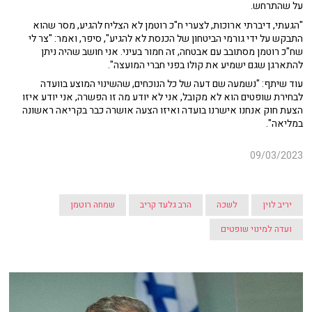
על שהתרחש.
"הגעתי, דיברתי ארוכות, לצערי ח"כ רוטמן לא הצליח להגיע, מסר שהוא
התבקש על ידי גורמי הביטחון של הכנסת לא להגיע", סיפר, ואמר: "צר לי
שח"כ רוטמן מסתובב עם אבטחה, זה חמור בעיני. אני חושב שהיה ניתן
להתארגן שגם ישמיע את קולו בפני חברי המועצה".
עוד שיתף: "נשמעה שם דעה של כל הנוכחים, שהשינוי המוצע בוועדה
לבחירת שופטים הוא לא מקובל, אני לא יודע מה זו הפשרה, אני יודע איזו
הצעת חוק אנחנו אישרנו בועדה ואיזו הצעה אושרה כבר בקריאה ראשונה
במליאה".
09/03/2023
יריב לוין
לשכה
הרב גלעד קריב
שמחה רוטמן
ועדה למינוי שופטים