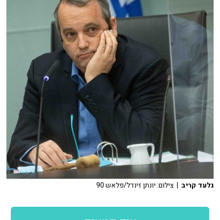
גלעד קריב
| צילום: יונתן זינדל/פלאש 90