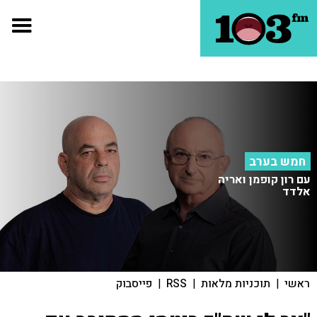
חמש בערב
עם רון קופמן ואריה
אלדד
ראשי
|
תוכניות מלאות
|
RSS
|
פייסבוק