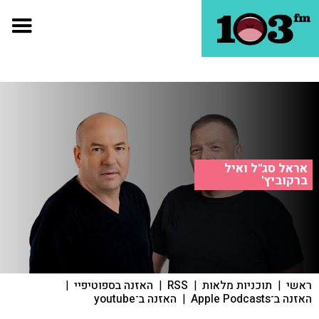
אראל סג"ל ואיל
ברקוביץ'
ראשי
|
תוכניות מלאות
|
RSS
|
האזנה בספוטיפיי
|
האזנה ב־Apple Podcasts
|
האזנה ב־youtube