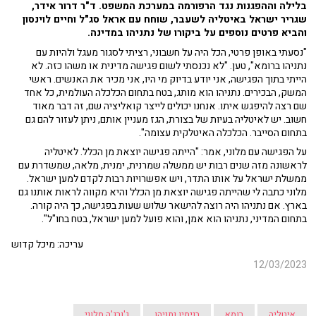
בלילה וההפגנות נגד הרפורמה במערכת המשפט. ד"ר דרור אידר,
שגריר ישראל באיטליה לשעבר, שוחח עם אראל סג"ל וחיים לוינסון
והביא פרטים נוספים על ביקורו של נתניהו במדינה.
"נסעתי באופן פרטי, הכל היה על חשבוני, רציתי לסגור מעגל ולהיות עם
נתניהו ברומא", טען. "לא נכנסתי לשום פגישה מדינית או משהו כזה. לא
הייתי בתוך הפגישה, אני יודע בדיוק מי היו, אני מכיר את האנשים. ראשי
המשק, הבכירים. נתניהו הוא מותג, בטח בתחום הכלכלה העולמית, כל אחד
שם רצה להיפגש איתו. אנחנו יכולים לייצר קואליציה שם, זה דבר מאוד
חשוב. יש לאיטליה בעיות של בצורת, הגז מעניין אותם, ניתן לעזור להם גם
בתחום הסייבר. הכלכלה האיטלקית עצומה".
על הפגישה עם מלוני, אמר: "הייתה פגישה יוצאת מן הכלל. לאיטליה
לראשונה מזה שנים רבות יש ממשלה שמרנית, ימנית, מלאה, שמשדרת עם
ממשלת ישראל על אותו התדר, ויש אפשרויות רבות לקדם למען ישראל.
מלוני כתבה לי שהייתה פגישה יוצאת מן הכלל והיא מקווה לראות אותנו גם
בארץ. אם נתניהו היה רוצה להישאר שלוש שעות בפגישה, כך היה קורה.
בתחום המדיני, נתניהו הוא אמן, והוא פועל למען ישראל, בטח בחו"ל".
עריכה: מיכל קדוש
12/03/2023
איטליה
רומא
בנימין נתניהו
ג'ורג'ה מלוני