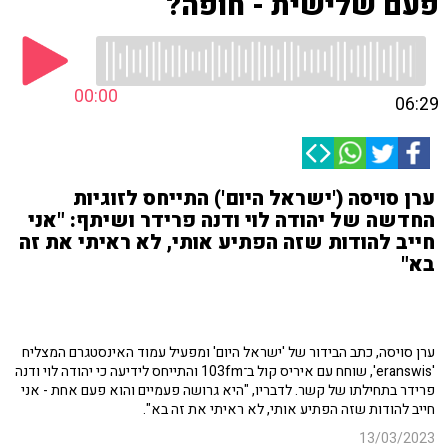
פעם שלישית - חופה?
00:00
06:29
ערן סויסה ('ישראל היום') התייחס לזוגיות
החדשה של יהודה לוי ודנה פרידר ושיתף: "אני
חייב להודות שזה הפתיע אותי, לא ראיתי את זה
בא"
ערן סויסה, כתב הבידור של 'ישראל היום' ומפעיל עמוד האינסטגרם המצליח
'eranswis', שוחח עם איריס קול ב־103fm והתייחס לידיעה כי יהודה לוי ודנה
פרידר בתחילתו של קשר. לדבריו, "היא גרושה פעמיים והוא פעם אחת - אני
חייב להודות שזה הפתיע אותי, לא ראיתי את זה בא".
13/03/2023