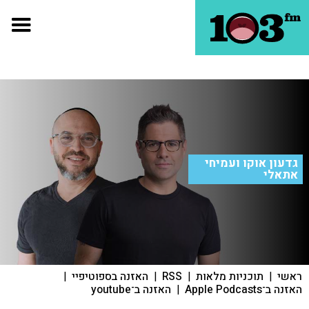
גדעון אוקו ועמיחי
אתאלי
ראשי
|
תוכניות מלאות
|
RSS
|
האזנה בספוטיפיי
|
האזנה ב־Apple Podcasts
|
האזנה ב־youtube