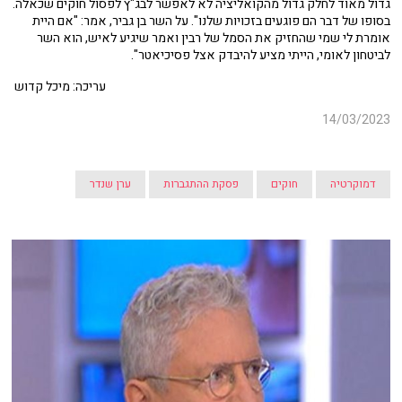
גדול מאוד לחלק גדול מהקואליציה לא לאפשר לבג"ץ לפסול חוקים שכאלה.
בסופו של דבר הם פוגעים בזכויות שלנו". על השר בן גביר, אמר: "אם היית
אומרת לי שמי שהחזיק את הסמל של רבין ואמר שיגיע לאיש, הוא השר
לביטחון לאומי, הייתי מציע להיבדק אצל פסיכיאטר".
עריכה: מיכל קדוש
14/03/2023
דמוקרטיה
חוקים
פסקת ההתגברות
ערן שנדר