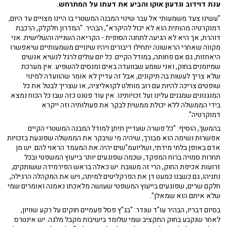
ענת דוידוב וגדעון אוקו והביע את דעתו על המתרחש.
"עשינו צעד משמעותי אל עבר שינוי המבנה המשטרי בו היינו מצויים עד היום,
דמוקרטיה מהותית הוא לא יכול להיקרא", הבהיר. "המדרון חלקלק, הרכבת
דוהרת, אך היא לא הגיעה לתחנה הסופית - הקריאה השנייה והשלישית. אני
מקווה שאחרי הראשונה יתחילו דיבורים ויהיו שינויים משמעותיים שיאפשרו
היאחזות, גם אם פחותה, במודל הקיים. כל יום עולים לרגל לנשיא אנשים
שמיומנים בחוק, ואני שומע שבוועדה באים ומנסים להשפיע. אין מערכת
שלא צריך לעשות בה תיקונים, אבל זה עדיין לא אומר שהוועדה למינוי
שופטים צריכה להיות עם רוב מוחלט לקואליציה, או שצריך לבטל את כל
המנגנונים שמגנים עלינו ועל זכויותינו. אין עוד פטנט כזה שבו כל הכוח נמצא
בידי הממשלה ללא יכולת ממשית לבקר את פעולותיה וזה ייקרא
דמוקרטיה".
בהמשך, הוסיף: "כל פשרה שעדיין תיתן למודל המבנה המשטרי הקיים
אפשרות נשימה הוא מבורך, שיהיה מי שיבקר את הממשלה שפוגעת בזכויות
אדם באופן בלתי מידתי, ושליועמ"שים יהיה את המעמד הראוי להם. יש מן
תחרות סמויה ברוח המפקד, שכמה שפוגעים יותר בייעוץ המשפטי ובכל
זרועות אכיפת החוק, הרי זה משובח. יש כאלה בראש הפירמידה ששותקים,
נתניהו, גם כשבנו כמעט דן את הפרקליטים למיתה, ויש את המקהלה הרגילה,
חלקם שרים, שפוגעים בייעוץ המשפטי שעושה מלאכתו נאמנה ואומרים שמי
שלא איתם הוא שמאלן".
בסיום דבריו, הבהיר עו"ד שנדר: "בג"ץ פסל פעמיים חוקים על רקע שוויון,
לאחר שנקבע בחוק התקציב שמי שלומד בישיבות מקבל מלגה. יש אינטרס